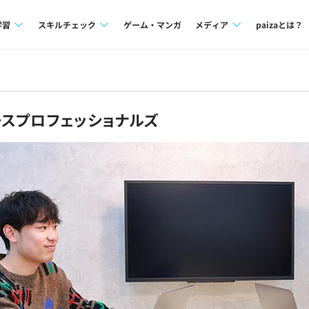
学習
スキルチェック
ゲーム・マンガ
メディア
paizaとは？
講座一覧
プログラミング言語
Tech Team Journal
問題集
SQL
paiza times
スプロフェッショナルズ
4択課題
評価結果一覧
note
ント
ナレッジ
再チャレンジ結果一覧
ミナー
リファレンス
プラン
ド
個人向けプラン
法人向けプラン
学校向けプラン