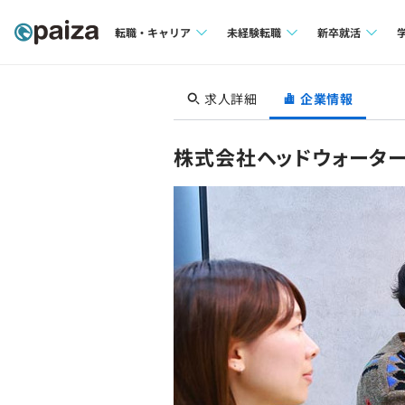
転職・キャリア
未経験転職
新卒就活
求人検索
求人検索
求人検索
求人詳細
企業情報
本選考
インタビュー
インタビュー
インターン
株式会社ヘッドウォーター
転職成功ガイド
転職成功ガイド
新卒エージェ
転職エージェント
イベント・セ
インタビュー
就活成功ガイ