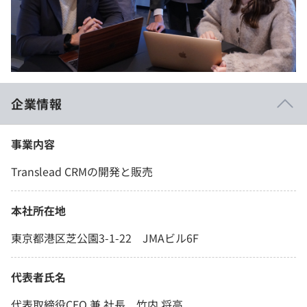
イベント・セミナー
paiza times
再チャレンジ結果一覧
リファレンス
インタビュー
note
就活成功ガイド
プラン
企業情報
個人向けプラン
事業内容
法人向けプラン
Translead CRMの開発と販売
学校向けプラン
本社所在地
契約内容・クーポン
東京都港区芝公園3-1-22 JMAビル6F
代表者氏名
代表取締役CEO 兼 社長 ⽵内 将⾼