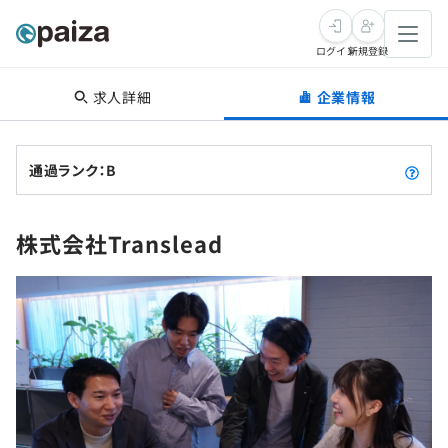
ログイン
新規登録
求人詳細
企業情報
転職・キャリア
未経験転職
求人検索
通過ランク：B
新卒就活
求人検索
インタビュー
株式会社Translead
学習
求人検索
インタビュー
転職成功ガイド
本選考
スキルチェック
講座一覧
転職成功ガイド
転職エージェント
ゲーム・マンガ
インターン
プログラミング言語
問題集
メディア
SQL
4択課題
新卒エージェント
paizaとは？
Tech Team Journal
評価結果一覧
ナレッジ