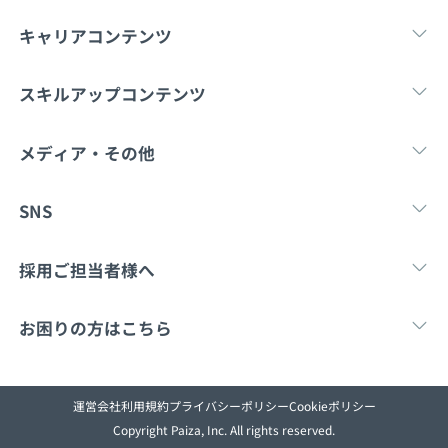
メディア
SQL
4択課題
キャリアコンテンツ
新卒エージェント
paizaとは？
Tech Team Journal
評価結果一覧
ナレッジ
転職・キャリア
未経験転職
新卒就
スキルアップコンテンツ
イベント・セミナー
paiza times
再チャレンジ結果一覧
リファレンス
学習
スキルチェック
マンガ・ゲーム
メディア・その他
インタビュー
note
Tech Team Journal
paiza times
note
SNS
就活成功ガイド
プラン
X
Facebook
採用ご担当者様へ
個人向けプラン
採用・教育をお考えの企業様へ
中途求人掲載はこ
お困りの方はこちら
法人向けプラン
paizaとは？
お問い合わせ
学校向けプラン
運営会社
利用規約
プライバシーポリシー
Cookieポリシー
Copyright Paiza, Inc. All rights reserved.