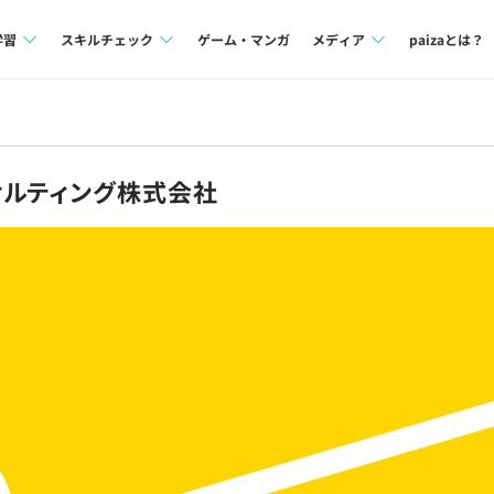
学習
スキルチェック
ゲーム・マンガ
メディア
paizaとは？
講座一覧
プログラミング言語
Tech Team Journal
問題集
SQL
paiza times
サルティング株式会社
4択課題
評価結果一覧
note
ント
ナレッジ
再チャレンジ結果一覧
ミナー
リファレンス
プラン
ド
個人向けプラン
法人向けプラン
学校向けプラン