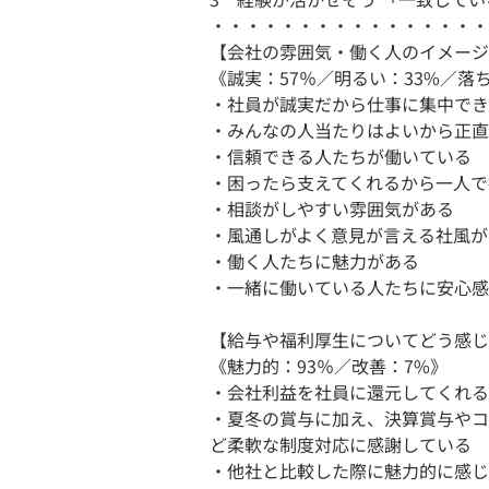
・・・・・・・・・・・・・・・・
【会社の雰囲気・働く人のイメージ
《誠実：57％／明るい：33%／落
・社員が誠実だから仕事に集中でき
・みんなの人当たりはよいから正直
・信頼できる人たちが働いている
・困ったら支えてくれるから一人で
・相談がしやすい雰囲気がある
・風通しがよく意見が言える社風が
・働く人たちに魅力がある
・一緒に働いている人たちに安心感
【給与や福利厚生についてどう感じ
《魅力的：93％／改善：7%》
・会社利益を社員に還元してくれる
・夏冬の賞与に加え、決算賞与やコ
ど柔軟な制度対応に感謝している
・他社と比較した際に魅力的に感じ