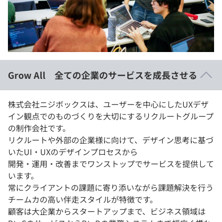
イベント・セミナー
paiza times
再チャレンジ結果一覧
リファレンス
インタビュー
note
就活成功ガイド
プラン
Grow All 全ての企業のサービスを成長させる
個人向けプラン
株式会社ニジボックスは、ユーザーを中心にしたUXデザ
法人向けプラン
イン観点でのものづくりを大切にするリクルートグループ
の制作会社です。
学校向けプラン
リクルートや外部の企業様に向けて、デザイン思考に基づ
いたUI・UXのデザインプロセスから
契約内容・クーポン
開発・運用・改善までワンストップでサービスを提供して
います。
常にクライアントの課題に寄り添いながら課題解決を行う
チームカの高い伴走スタイルが特徴です。
顧客は大企業からスタートアップまで、ビジネス領域は