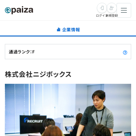
ログイン
新規登録
企業情報
転職・キャリア
未経験転職
求人検索
通過ランク：F
新卒就活
求人検索
インタビュー
株式会社ニジボックス
学習
求人検索
インタビュー
転職成功ガイド
本選考
スキルチェック
講座一覧
転職成功ガイド
転職エージェント
ゲーム・マンガ
インターン
プログラミング言語
問題集
メディア
SQL
4択課題
新卒エージェント
paizaとは？
Tech Team Journal
評価結果一覧
ナレッジ