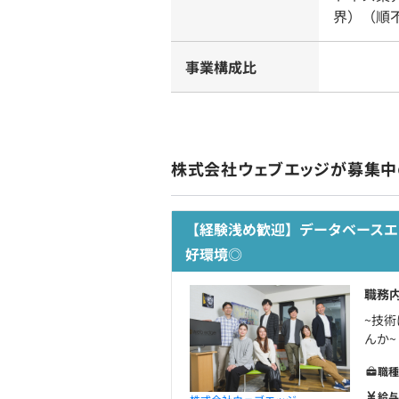
界）（順
事業構成比
株式会社ウェブエッジが募集中
【経験浅め歓迎】データベースエ
好環境◎
職務
~技
んか~
職種
給与