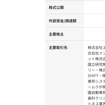
株式公開
外部資金/調達額
主要株主
主要取引先
株式会社
式会社イ
ット株式会
国立研究
リー・株式
SHIF
東邦シス
ームラボ
園⾃動⾞
⻭科クリ
トネス業