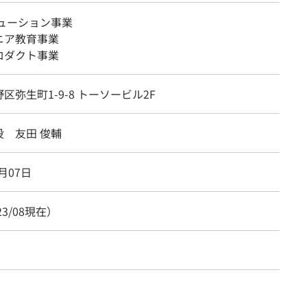
リューション事業
ニア教育事業
ロダクト事業
区弥⽣町1-9-8 トーソービル2F
役 友⽥ 俊輔
1月07日
23/08現在）