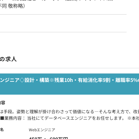
不同 敬称略）
の求人
ンジニア◇設計・構築※残業10h・有給消化率9割・離職率5%
内容
術は手段。姿勢と理解が掛け合わさって価値になる―そんな考え方で、改
 ■業務内容： 当社にてデータベースエンジニアをお任せします。 ※本社
名
Webエンジニア
450万 〜 600万円