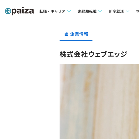
転職・キャリア
未経験転職
新卒就活
求人検索
求人検索
求人検索
企業情報
本選考
インタビュー
インタビュー
インターン
株式会社ウェブエッジ
転職成功ガイド
転職成功ガイド
新卒エージェ
転職エージェント
イベント・セ
インタビュー
就活成功ガイ