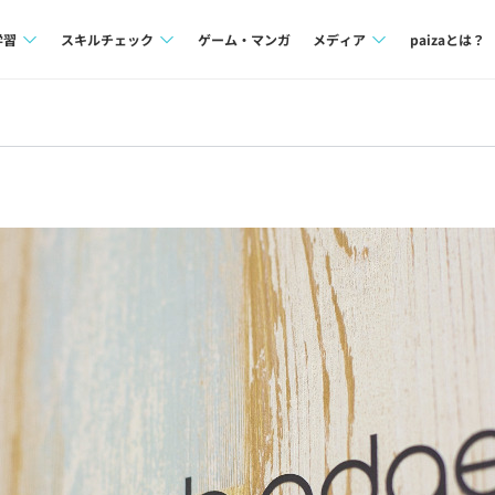
学習
スキルチェック
ゲーム・マンガ
メディア
paizaとは？
講座一覧
プログラミング言語
Tech Team Journal
問題集
SQL
paiza times
4択課題
評価結果一覧
note
ント
ナレッジ
再チャレンジ結果一覧
ミナー
リファレンス
プラン
ド
個人向けプラン
法人向けプラン
学校向けプラン