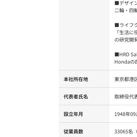
■デザイ
二輪・四
■ライフ
「生活に
の研究開
■HRD Sa
Honda
本社所在地
東京都港区
代表者氏名
取締役代
設立年月
1948年0
従業員数
33065名