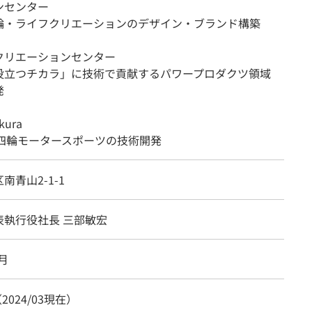
ンセンター
輪・ライフクリエーションのデザイン・ブランド構築
クリエーションセンター
役立つチカラ」に技術で貢献するパワープロダクツ領域
発
kura
の四輪モータースポーツの技術開発
南青山2-1-1
表執行役社長 三部敏宏
9月
（2024/03現在）