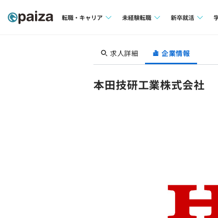
転職・キャリア
未経験転職
新卒就活
求人検索
求人検索
求人検索
求人詳細
企業情報
本選考
インタビュー
インタビュー
インターン
本田技研工業株式会社
転職成功ガイド
転職成功ガイド
新卒エージェ
転職エージェント
イベント・セ
インタビュー
就活成功ガイ