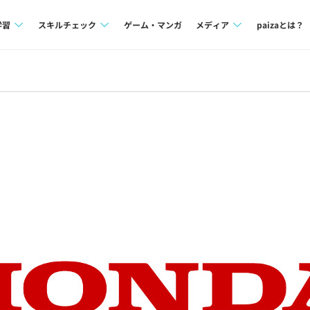
学習
スキルチェック
ゲーム・マンガ
メディア
paizaとは？
講座一覧
プログラミング言語
Tech Team Journal
問題集
SQL
paiza times
4択課題
評価結果一覧
note
ント
ナレッジ
再チャレンジ結果一覧
ミナー
リファレンス
プラン
ド
個人向けプラン
法人向けプラン
学校向けプラン