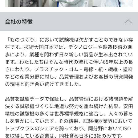
イベント・セミナー
paiza times
再チャレンジ結果一覧
リファレンス
インタビュー
会社の特徴
note
就活成功ガイド
プラン
「ものづくり」において試験機は欠かすことのできない存
在です。技術大国日本では、テクノロジーや製造技術の進
個人向けプラン
歩により、業種を問わず日々新しい製品が生み出されてい
ます。わたしたちはそんな時代の流れに伴い65年以上の長
法人向けプラン
きにわたり、プラスチック・ゴム・電線・紙・繊維・塗料
などの産業分野に対し、品質管理およびお客様の研究開発
学校向けプラン
の現場と向き合い続けてきました。
契約内容・クーポン
品質を試験データで保証し、品質管理における諸問題を解
決する試験機づくりに地道な努力を重ね続けた結果、安田
精機の試験機の多くは世界標準規格に適合し、人々の暮ら
しを豊かにしています。その結果、試験機器業界において
トップクラスのシェアを誇っており、同分野においてISO
を取得している企業は、同社含め日本に3社のみです。