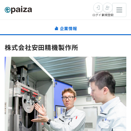
ログイン
新規登録
企業情報
転職・キャリア
株式会社安田精機製作所
未経験転職
求人検索
新卒就活
求人検索
インタビュー
学習
求人検索
インタビュー
転職成功ガイド
本選考
スキルチェック
講座一覧
転職成功ガイド
転職エージェント
ゲーム・マンガ
インターン
プログラミング言語
問題集
メディア
SQL
4択課題
新卒エージェント
paizaとは？
Tech Team Journal
評価結果一覧
ナレッジ