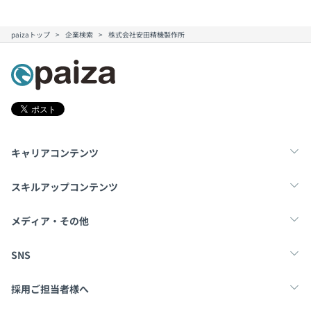
paizaトップ
企業検索
株式会社安田精機製作所
キャリアコンテンツ
転職・キャリア
未経験転職
新卒就活
スキルアップコンテンツ
学習
スキルチェック
マンガ・ゲーム
メディア・その他
Tech Team Journal
paiza times
note
SNS
X
Facebook
採用ご担当者様へ