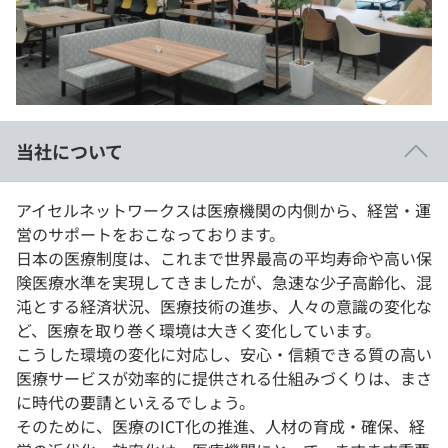
イベント・セミナー
paiza times
再チャレンジ結果一覧
リファレンス
インタビュー
note
就活成功ガイド
プラン
当社について
個人向けプラン
アイセルネットワークスは医療機関の内側から、経営・運
法人向けプラン
営のサポートをおこなっております。
日本の医療制度は、これまで世界最高の平均寿命や高い保
学校向けプラン
険医療水準を実現してきましたが、急速な少子高齢化、混
沌とする経済状況、医療技術の進歩、人々の意識の変化な
契約内容・クーポン
ど、医療を取り巻く環境は大きく変化しています。
こうした環境の変化に対応し、安心・信頼できる質の高い
医療サービスが効率的に提供される仕組みづくりは、まさ
に時代の要請といえるでしょう。
そのために、医療のICT化の推進、人材の育成・確保、経