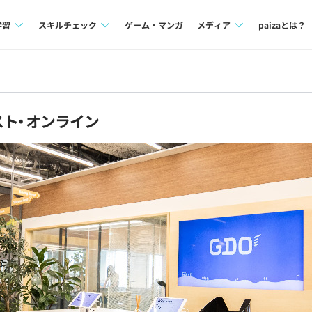
学習
スキルチェック
ゲーム・マンガ
メディア
paizaとは？
講座一覧
プログラミング言語
Tech Team Journal
問題集
SQL
paiza times
ト・オンライン
4択課題
評価結果一覧
note
ント
ナレッジ
再チャレンジ結果一覧
ミナー
リファレンス
プラン
ド
個人向けプラン
法人向けプラン
学校向けプラン