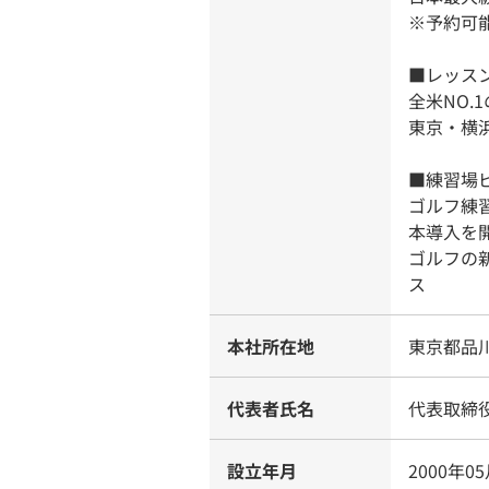
※予約可
■レッス
全米NO
東京・横
■練習場
ゴルフ練
本導入を
ゴルフの
ス
本社所在地
東京都品川
代表者氏名
代表取締
設立年月
2000年0