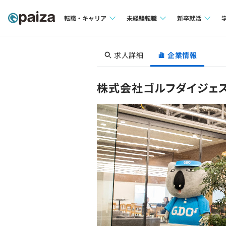
転職・キャリア
未経験転職
新卒就活
求人検索
求人検索
求人検索
求人詳細
企業情報
本選考
インタビュー
インタビュー
インターン
株式会社ゴルフダイジェス
転職成功ガイド
転職成功ガイド
新卒エージェ
転職エージェント
イベント・セ
インタビュー
就活成功ガイ