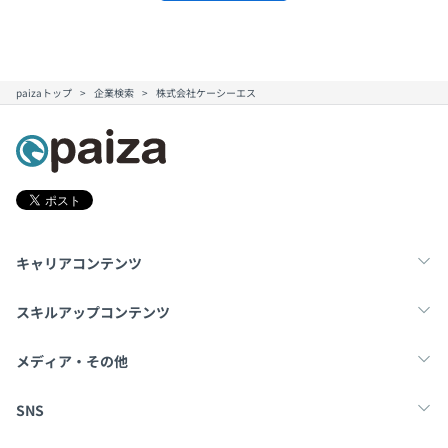
paizaトップ
企業検索
株式会社ケーシーエス
キャリアコンテンツ
転職・キャリア
未経験転職
新卒就活
スキルアップコンテンツ
学習
スキルチェック
マンガ・ゲーム
メディア・その他
Tech Team Journal
paiza times
note
SNS