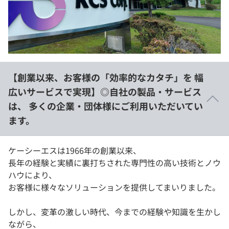
イベント・セミナー
paiza times
再チャレンジ結果一覧
リファレンス
インタビュー
note
就活成功ガイド
プラン
【創業以来、お客様の「効率的なカタチ」を 幅
個人向けプラン
広いサービスで実現】◎自社の製品・サービス
は、 多くの企業・団体様にご利用いただいてい
法人向けプラン
ます。
学校向けプラン
ケーシーエスは1966年の創業以来、
契約内容・クーポン
長年の経験と実績に裏打ちされた専門性の高い技術とノウ
ハウにより、
お客様に様々なソリューションを提供してまいりました。
しかし、変革の激しい時代、今までの経験や知識を生かし
ながら、