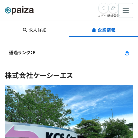
ログイン
新規登録
求人詳細
企業情報
転職・キャリア
未経験転職
求人検索
通過ランク：E
新卒就活
求人検索
インタビュー
株式会社ケーシーエス
学習
求人検索
インタビュー
転職成功ガイド
本選考
スキルチェック
講座一覧
転職成功ガイド
転職エージェント
ゲーム・マンガ
インターン
プログラミング言語
問題集
メディア
SQL
4択課題
新卒エージェント
paizaとは？
Tech Team Journal
評価結果一覧
ナレッジ