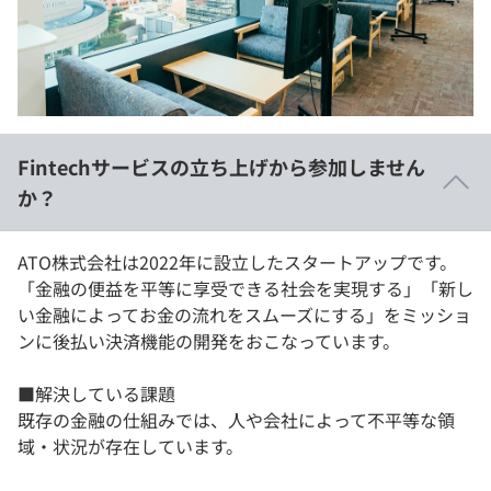
イベント・セミナー
paiza times
再チャレンジ結果一覧
リファレンス
インタビュー
note
就活成功ガイド
プラン
Fintechサービスの立ち上げから参加しません
個人向けプラン
か？
法人向けプラン
ATO株式会社は2022年に設立したスタートアップです。
「金融の便益を平等に享受できる社会を実現する」「新し
学校向けプラン
い金融によってお金の流れをスムーズにする」をミッショ
ンに後払い決済機能の開発をおこなっています。
契約内容・クーポン
■解決している課題
既存の金融の仕組みでは、人や会社によって不平等な領
域・状況が存在しています。