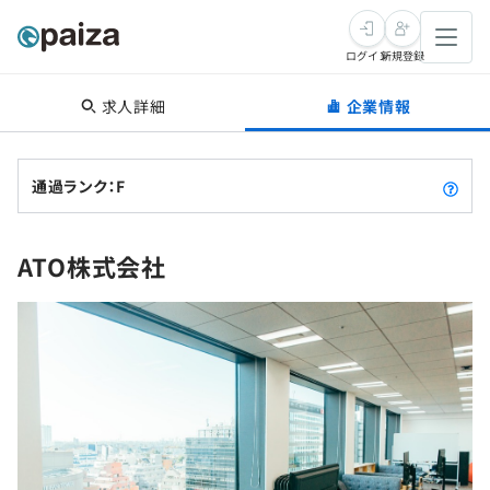
ログイン
新規登録
求人詳細
企業情報
転職・キャリア
未経験転職
求人検索
通過ランク：F
新卒就活
求人検索
インタビュー
ATO株式会社
学習
求人検索
インタビュー
転職成功ガイド
本選考
スキルチェック
講座一覧
転職成功ガイド
転職エージェント
ゲーム・マンガ
インターン
プログラミング言語
問題集
メディア
SQL
4択課題
新卒エージェント
paizaとは？
Tech Team Journal
評価結果一覧
ナレッジ