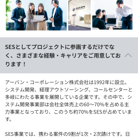
イベント・セミナー
paiza times
再チャレンジ結果一覧
リファレンス
インタビュー
note
就活成功ガイド
プラン
SESとしてプロジェクトに参画するだけでな
個人向けプラン
く、さまざまな経験・キャリアをご用意してお
ります！
法人向けプラン
学校向けプラン
アーバン・コーポレーション株式会社は1992年に設立。
システム開発、経理アウトソーシング、コールセンターと
多岐にわたる事業を展開している企業です。その中で、シ
契約内容・クーポン
ステム開発事業部は会社全体売上の60～70%を占める主
力事業となっており、このうち約70%をSESが占めていま
す。
SES事業では、携わる案件の9割が1次・2次請けです。日