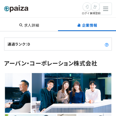
ログイン
新規登録
求人詳細
企業情報
転職・キャリア
未経験転職
求人検索
通過ランク：D
新卒就活
求人検索
インタビュー
アーバン・コーポレーション株式会社
学習
求人検索
インタビュー
転職成功ガイド
本選考
スキルチェック
講座一覧
転職成功ガイド
転職エージェント
ゲーム・マンガ
インターン
プログラミング言語
問題集
メディア
SQL
4択課題
新卒エージェント
paizaとは？
Tech Team Journal
評価結果一覧
ナレッジ