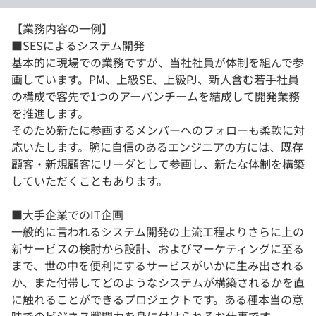
【業務内容の一例】
■SESによるシステム開発
基本的に現場での業務ですが、当社社員が体制を組んで参
画しています。PM、上級SE、上級PJ、新人含む若手社員
の構成で客先で1つのアーバンチームを結成して開発業務
を推進します。
そのため新たに参画するメンバーへのフォローも柔軟に対
応いたします。腕に自信のあるエンジニアの方には、既存
顧客・新規顧客にリーダとして参画し、新たな体制を構築
していただくこともあります。
■大手企業でのIT企画
一般的に言われるシステム開発の上流工程よりさらに上の
新サービスの検討から設計、およびマーケティングに至る
まで、世の中を便利にするサービスがいかに生み出される
か、また付帯してどのようなシステムが構築されるかを直
に触れることができるプロジェクトです。ある種本当の意
味でのビジネス戦闘力を身に付けられるお仕事です。