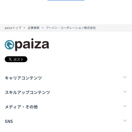
paizaトップ
企業検索
アーバン・コーポレーション株式会社
キャリアコンテンツ
転職・キャリア
未経験転職
新卒就活
スキルアップコンテンツ
学習
スキルチェック
マンガ・ゲーム
メディア・その他
Tech Team Journal
paiza times
note
SNS