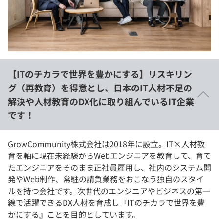
イベント・セミナー
paiza times
再チャレンジ結果一覧
リファレンス
インタビュー
note
就活成功ガイド
プラン
【ITのチカラで世界を豊かにする】リスキリン
個人向けプラン
グ（再教育）を得意とし、日本のIT人材不足の
解決や人材教育のDX化に取り組んでいるIT企業
法人向けプラン
です！
学校向けプラン
GrowCommunity株式会社は2018年に設立。IT×人材教
契約内容・クーポン
育を軸に現在未経験からWebエンジニアを教育して、育て
たエンジニアをそのまま正社員雇用し、社内のシステム開
発やWeb制作、常駐の請負業務をおこなう独自のスタイ
ルを持つ会社です。次世代のエンジニアやビジネスの第一
線で活躍できるDX人材を育成し『ITのチカラで世界を豊
かにする』ことを目的としています。