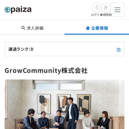
ログイン
新規登録
求人詳細
企業情報
転職・キャリア
未経験転職
求人検索
通過ランク：D
新卒就活
求人検索
インタビュー
GrowCommunity株式会社
学習
求人検索
インタビュー
転職成功ガイド
本選考
スキルチェック
講座一覧
転職成功ガイド
転職エージェント
ゲーム・マンガ
インターン
プログラミング言語
問題集
メディア
SQL
4択課題
新卒エージェント
paizaとは？
Tech Team Journal
評価結果一覧
ナレッジ