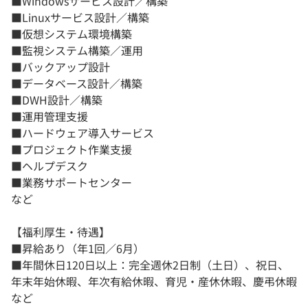
■Windowsサービス設計／構築
■Linuxサービス設計／構築
■仮想システム環境構築
■監視システム構築／運用
■バックアップ設計
■データベース設計／構築
■DWH設計／構築
■運用管理支援
■ハードウェア導入サービス
■プロジェクト作業支援
■ヘルプデスク
■業務サポートセンター
など
【福利厚生・待遇】
■昇給あり（年1回／6月）
■年間休日120日以上：完全週休2日制（土日）、祝日、
年末年始休暇、年次有給休暇、育児・産休休暇、慶弔休暇
など