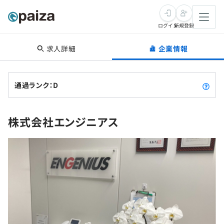
ログイン
新規登録
求人詳細
企業情報
転職・キャリア
未経験転職
求人検索
通過ランク：D
新卒就活
求人検索
インタビュー
株式会社エンジニアス
学習
求人検索
インタビュー
転職成功ガイド
本選考
スキルチェック
講座一覧
転職成功ガイド
転職エージェント
ゲーム・マンガ
インターン
プログラミング言語
問題集
メディア
SQL
4択課題
新卒エージェント
paizaとは？
Tech Team Journal
評価結果一覧
ナレッジ