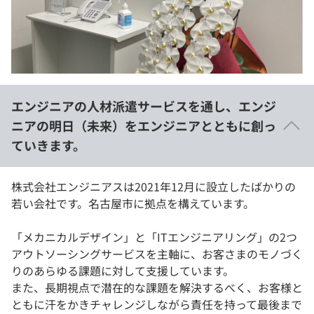
イベント・セミナー
paiza times
再チャレンジ結果一覧
リファレンス
インタビュー
note
就活成功ガイド
プラン
エンジニアの人材派遣サービスを通し、エンジ
個人向けプラン
ニアの明日（未来）をエンジニアとともに創っ
ていきます。
法人向けプラン
学校向けプラン
株式会社エンジニアスは2021年12月に設立したばかりの
若い会社です。名古屋市に拠点を構えています。
契約内容・クーポン
「メカニカルデザイン」と「ITエンジニアリング」の2つ
アウトソーシングサービスを主軸に、お客さまのモノづく
りのあらゆる課題に対して支援しています。
また、長期視点で潜在的な課題を解決するべく、お客様と
ともに汗をかきチャレンジしながら責任を持って最後まで