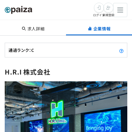
ログイン
新規登録
求人詳細
企業情報
転職・キャリア
未経験転職
求人検索
通過ランク：C
新卒就活
求人検索
インタビュー
H.R.I 株式会社
学習
求人検索
インタビュー
転職成功ガイド
本選考
スキルチェック
講座一覧
転職成功ガイド
転職エージェント
ゲーム・マンガ
インターン
プログラミング言語
問題集
メディア
SQL
4択課題
新卒エージェント
paizaとは？
Tech Team Journal
評価結果一覧
ナレッジ