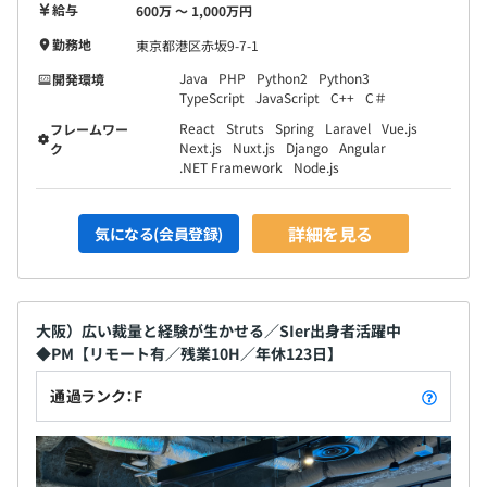
給与
600万 〜 1,000万円
勤務地
東京都港区赤坂9-7-1
Java
PHP
Python2
Python3
開発環境
TypeScript
JavaScript
C++
C＃
React
Struts
Spring
Laravel
Vue.js
フレームワー
Next.js
Nuxt.js
Django
Angular
ク
.NET Framework
Node.js
詳細を見る
気になる(会員登録)
大阪）広い裁量と経験が生かせる／SIer出身者活躍中
◆PM【リモート有／残業10H／年休123日】
通過ランク：F