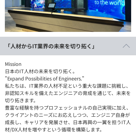
イベント・セミナー
paiza times
再チャレンジ結果一覧
リファレンス
インタビュー
note
就活成功ガイド
プラン
「人材からIT業界の未来を切り拓く」
個人向けプラン
Mission
法人向けプラン
日本のIT人材の未来を切り拓く。
"Expand Possibilities of Engineers."
学校向けプラン
私たちは、IT業界の人材不足という重大な課題に挑戦し、
非認知スキルを備えたエンジニアの育成を通じて、未来を
契約内容・クーポン
切り拓きます。
豊富な経験を持つプロフェッショナルの自己実現に加え、
クライアントのニーズにお応えしつつ、エンジニア自身が
成長し、キャリアを発展させ、日本再興の一翼を担うIT人
材/DX人材を増やすという循環を構築します。