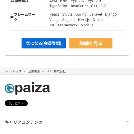
Java
PHP
Python2
Python3
開発環境
TypeScript
JavaScript
C++
C＃
React
Struts
Spring
Laravel
Django
フレームワー
Vue.js
Angular
Next.js
Nuxt.js
ク
.NET Framework
Node.js
詳細を見る
気になる(会員登録)
paizaトップ
企業検索
H.R.I 株式会社
キャリアコンテンツ