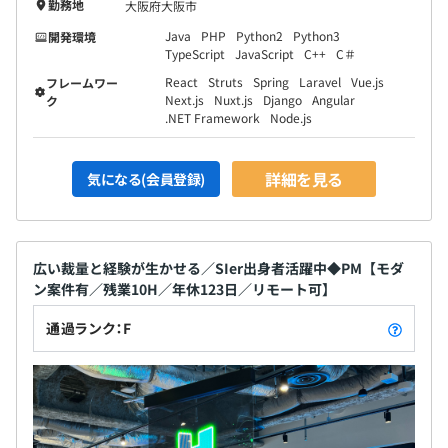
勤務地
大阪府大阪市
Java
PHP
Python2
Python3
開発環境
TypeScript
JavaScript
C++
C＃
React
Struts
Spring
Laravel
Vue.js
フレームワー
Next.js
Nuxt.js
Django
Angular
ク
.NET Framework
Node.js
詳細を見る
気になる(会員登録)
広い裁量と経験が生かせる／SIer出身者活躍中◆PM【モダ
ン案件有／残業10H／年休123日／リモート可】
通過ランク：F