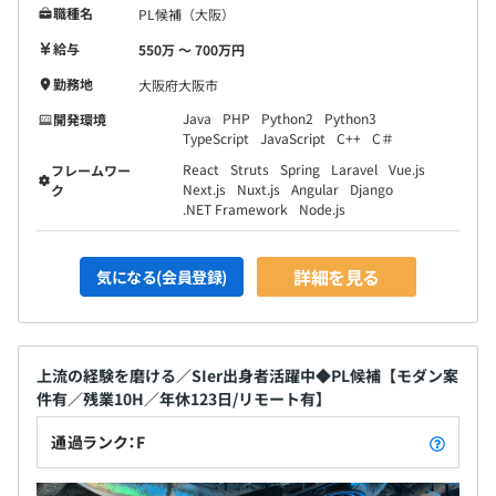
職種名
PL候補（大阪）
給与
550万 〜 700万円
勤務地
大阪府大阪市
Java
PHP
Python2
Python3
開発環境
TypeScript
JavaScript
C++
C＃
React
Struts
Spring
Laravel
Vue.js
フレームワー
Next.js
Nuxt.js
Angular
Django
ク
.NET Framework
Node.js
詳細を見る
気になる(会員登録)
上流の経験を磨ける／SIer出身者活躍中◆PL候補【モダン案
件有／残業10H／年休123日/リモート有】
通過ランク：F