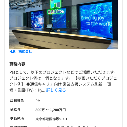
H.R.I 株式会社
職務内容
PMとして、以下のプロジェクトなどでご活躍いただきます。
プロジェクト例は一例となります。 【参画いただくプロジェ
クト例】 ◆通信キャリア向け 営業支援システム刷新 環
境・言語(FW)：Py...
詳しく見る
職種名
PM
給与
800万 〜 1,200万円
勤務地
東京都港区赤坂9-7-1