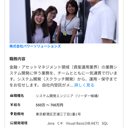
株式会社パワーソリューションズ
職務内容
金融・アセットマネジメント領域（資産運用業界）の業務シ
ステム開発に伴う業務を、チームとともに一気通貫で行いま
す。システム開発（スクラッチ開発）から、運用・保守まで
をお任せします。 自社内受託がメ...
詳しく見る
職種名
システム開発エンジニア（リーダー候補）
給与
550万 〜 700万円
勤務地
東京都港区芝浦三丁目1番1号
開発環境
Java
C＃
Visual Basic(VB.NET)
SQL