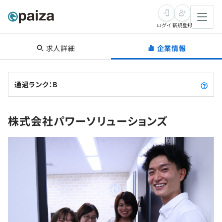
ログイン
新規登録
求人詳細
企業情報
転職・キャリア
未経験転職
求人検索
通過ランク：B
新卒就活
求人検索
インタビュー
株式会社パワーソリューションズ
学習
求人検索
インタビュー
転職成功ガイド
本選考
スキルチェック
講座一覧
転職成功ガイド
転職エージェント
ゲーム・マンガ
インターン
プログラミング言語
問題集
メディア
SQL
4択課題
新卒エージェント
paizaとは？
Tech Team Journal
評価結果一覧
ナレッジ