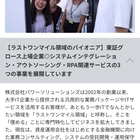
イベント・セミナー
paiza times
再チャレンジ結果一覧
リファレンス
インタビュー
note
就活成功ガイド
プラン
【ラストワンマイル領域のパイオニア】東証グ
個人向けプラン
ロース上場企業◎システムインテグレーショ
ン・アウトソーシング・RPA関連サービスの3
法人向けプラン
つの事業を展開しています
学校向けプラン
株式会社パワーソリューションズは2002年の創業以来、
契約内容・クーポン
大手IT企業から提供される汎用的な業務パッケージやITサ
ービスを活用するお客様が、あともう一歩ITでなんとかし
たい領域を「ラストワンマイル領域」と呼称し、そこを
「埋める」ことに専門特化してビジネスを拡大してきまし
た。現在は、資産運用会社をはじめとする金融機関に向け
た業務コンサルティング、システムの受託開発・運用保守