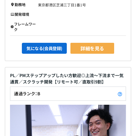
勤務地
東京都港区芝浦三丁目1番1号
開発環境
フレームワー
ク
詳細を見る
気になる(会員登録)
PL／PMステップアップしたい方歓迎◎上流～下流まで一気
通貫／スクラッチ開発【リモート可／直取引9割】
通過ランク：B