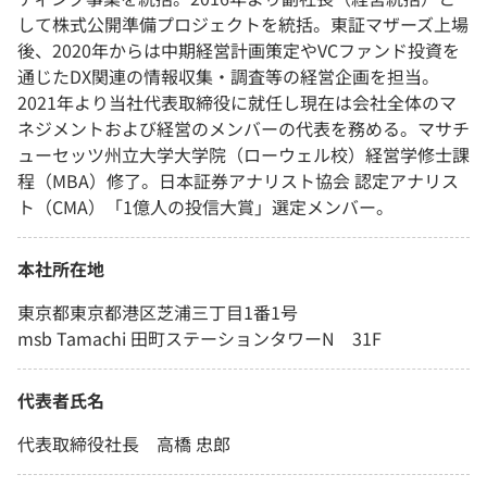
して株式公開準備プロジェクトを統括。東証マザーズ上場
後、2020年からは中期経営計画策定やVCファンド投資を
通じたDX関連の情報収集・調査等の経営企画を担当。
2021年より当社代表取締役に就任し現在は会社全体のマ
ネジメントおよび経営のメンバーの代表を務める。マサチ
ューセッツ州立大学大学院（ローウェル校）経営学修士課
程（MBA）修了。日本証券アナリスト協会 認定アナリス
ト（CMA）「1億人の投信大賞」選定メンバー。
本社所在地
東京都東京都港区芝浦三丁目1番1号
msb Tamachi 田町ステーションタワーN 31F
代表者氏名
代表取締役社長 高橋 忠郎