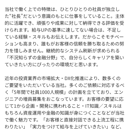
当社で働く上での特徴は、ひとりひとりの社員が独立し
た“社長”だという意識のもとに仕事をしていること。主体
的に活躍でき、頑張りや成果に対して納得できる評価を受
けられます。給与UPの基準に達してない場合は、不足し
ている経験・スキルもお伝えします。だからこそモチベー
ションも高まり、誰もがお客様の信頼を勝ち取るための努
力を惜しみません。継続的なシステム刷新が求められる
「不況知らずの金融分野」で、自分らしくキャリアを築い
ていきたい方にぴったりの環境だと思います。
近年の投資業界の市場拡大・DX化推進により、数多くの
ご要望をいただいている当社。多くのご依頼に対応するべ
く「5年間で社員1000人規模」の計画を立てており、エン
ジニアの増員募集をおこなっています。お客様の要望に応
じて1から企画・開発に携われること・IT知識／スキルは
もちろん資産運用や金融の知識が身につくことなどが当社
で働く魅力です。「お客様と直接対話できる上流工程に携
わりたい」「実力をつけて給与を上げていきたい」など、