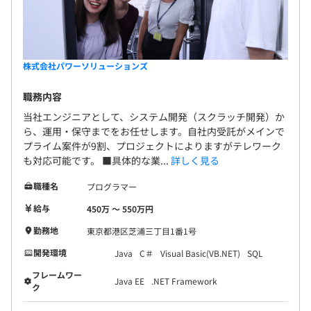
株式会社パワーソリューションズ
職務内容
当社エンジニアとして、システム開発（スクラッチ開発）か
ら、運用・保守までをお任せします。自社内受託がメインで
プライム案件が9割、プロジェクトによりますがテレワーク
も対応可能です。 ■具体的な業...
詳しく見る
職種名
プログラマー
給与
450万 〜 550万円
勤務地
東京都港区芝浦三丁目1番1号
開発環境
Java
C＃
Visual Basic(VB.NET)
SQL
フレームワー
Java EE
.NET Framework
ク