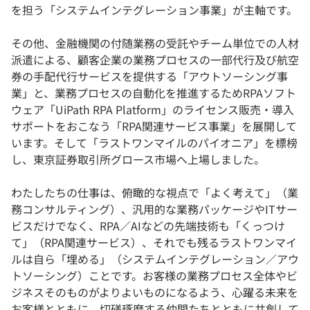
を担う「システムインテグレーション事業」が主軸です。
その他、金融機関の付随業務の受託やチーム単位での人材
派遣による、顧客企業の業務プロセスの一部代行及び航空
券の手配代行サービスを提供する「アウトソーシング事
業」と、業務プロセスの自動化を推進するためRPAソフト
ウェア「UiPath RPA Platform」のライセンス販売・導入
サポートをおこなう「RPA関連サービス事業」を展開して
います。そして「ラストワンマイルのパイオニア」を標榜
し、東京証券取引所グロース市場へ上場しました。
わたしたちの仕事は、俯瞰的な視点で「よく考えて」（業
務コンサルティング）、汎用的な業務パッケージやITサー
ビスだけでなく、RPA／AIなどの先端技術も「くっつけ
て」（RPA関連サービス）、それでも残るラストワンマイ
ルは自ら「埋める」（システムインテグレーション／アウ
トソーシング）ことです。お客様の業務プロセス全体やビ
ジネスそのものがよりよいものになるよう、心躍る未来を
お客様とともに、切磋琢磨する仲間たちとともに共創して