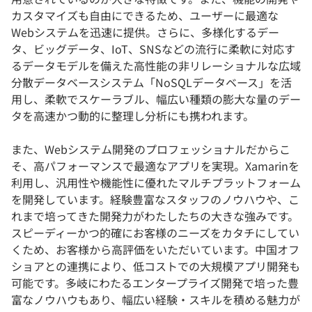
カスタマイズも自由にできるため、ユーザーに最適な
Webシステムを迅速に提供。さらに、多様化するデー
タ、ビッグデータ、IoT、SNSなどの流行に柔軟に対応す
るデータモデルを備えた高性能の非リレーショナルな広域
分散データベースシステム「NoSQLデータベース」を活
用し、柔軟でスケーラブル、幅広い種類の膨大な量のデー
タを高速かつ動的に整理し分析にも携われます。
また、Webシステム開発のプロフェッショナルだからこ
そ、高パフォーマンスで最適なアプリを実現。Xamarinを
利用し、汎用性や機能性に優れたマルチプラットフォーム
を開発しています。経験豊富なスタッフのノウハウや、こ
れまで培ってきた開発力がわたしたちの大きな強みです。
スピーディーかつ的確にお客様のニーズをカタチにしてい
くため、お客様から高評価をいただいています。中国オフ
ショアとの連携により、低コストでの大規模アプリ開発も
可能です。多岐にわたるエンタープライズ開発で培った豊
富なノウハウもあり、幅広い経験・スキルを積める魅力が