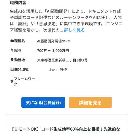
職務内容
生成AIを活用した「AI駆動開発」により、ドキュメント作成
や単調なコード記述などのルーチンワークをAIに任せ、人間
は「設計」や「意思決定」に集中できる環境です。 エンジニ
ア経験を活かし、次世代の...
詳しく見る
職種名
AI駆動開発現場のPM
給与
700万 〜 1,000万円
勤務地
東京都港区東新橋二丁目3番3号
開発環境
Java
PHP
フレームワー
ク
詳細を見る
気になる(会員登録)
【リモートOK】コード生成効率60%向上を目指す先進的な