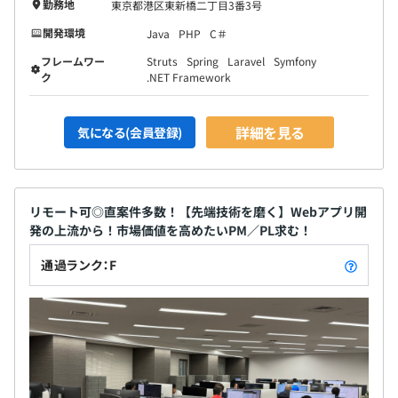
勤務地
東京都港区東新橋二丁目3番3号
開発環境
Java
PHP
C＃
フレームワー
Struts
Spring
Laravel
Symfony
ク
.NET Framework
詳細を見る
気になる(会員登録)
リモート可◎直案件多数！【先端技術を磨く】Webアプリ開
発の上流から！市場価値を高めたいPM／PL求む！
通過ランク：F