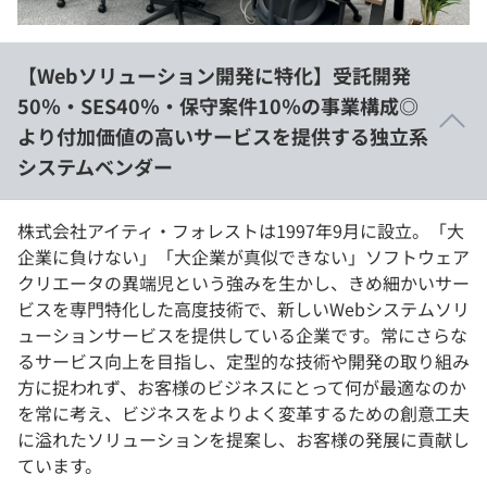
イベント・セミナー
paiza times
再チャレンジ結果一覧
リファレンス
インタビュー
【Webソリューション開発に特化】受託開発
note
50％・SES40％・保守案件10％の事業構成◎
就活成功ガイド
プラン
より付加価値の高いサービスを提供する独立系
システムベンダー
個人向けプラン
株式会社アイティ・フォレストは1997年9月に設立。「大
法人向けプラン
企業に負けない」「大企業が真似できない」ソフトウェア
クリエータの異端児という強みを生かし、きめ細かいサー
学校向けプラン
ビスを専門特化した高度技術で、新しいWebシステムソリ
ューションサービスを提供している企業です。常にさらな
契約内容・クーポン
るサービス向上を目指し、定型的な技術や開発の取り組み
方に捉われず、お客様のビジネスにとって何が最適なのか
を常に考え、ビジネスをよりよく変革するための創意工夫
に溢れたソリューションを提案し、お客様の発展に貢献し
ています。