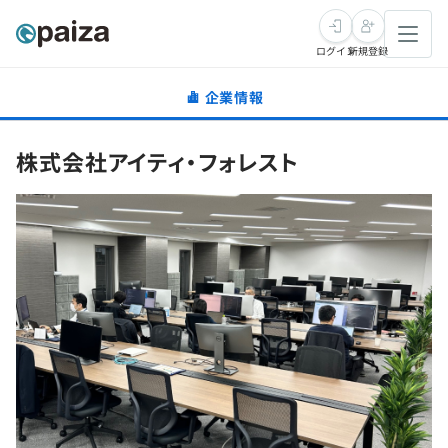
ログイン
新規登録
企業情報
転職・キャリア
株式会社アイティ・フォレスト
未経験転職
求人検索
新卒就活
求人検索
インタビュー
学習
求人検索
インタビュー
転職成功ガイド
本選考
スキルチェック
講座一覧
転職成功ガイド
転職エージェント
ゲーム・マンガ
インターン
プログラミング言語
問題集
メディア
SQL
4択課題
新卒エージェント
paizaとは？
Tech Team Journal
評価結果一覧
ナレッジ