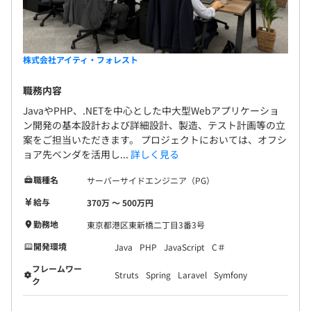
株式会社アイティ・フォレスト
職務内容
JavaやPHP、.NETを中心とした中大型Webアプリケーショ
ン開発の基本設計および詳細設計、製造、テスト計画等の立
案をご担当いただきます。 プロジェクトにおいては、オフシ
ョア先ベンダを活用し...
詳しく見る
職種名
サーバーサイドエンジニア（PG）
給与
370万 〜 500万円
勤務地
東京都港区東新橋二丁目3番3号
開発環境
Java
PHP
JavaScript
C＃
フレームワー
Struts
Spring
Laravel
Symfony
ク