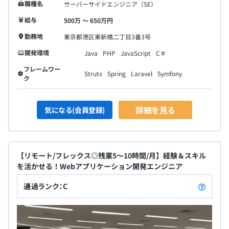
職種名
サーバーサイドエンジニア（SE）
給与
500万 〜 650万円
勤務地
東京都港区東新橋二丁目3番3号
開発環境
Java
PHP
JavaScript
C＃
フレームワー
Struts
Spring
Laravel
Symfony
ク
詳細を見る
気になる(会員登録)
【リモート/フレックス◎残業5～10時間/月】経験＆スキル
を活かせる！Webアプリケーション開発エンジニア
通過ランク：C