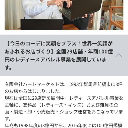
イベント・セミナー
paiza times
再チャレンジ結果一覧
リファレンス
インタビュー
note
就活成功ガイド
プラン
【今日のコーデに笑顔をプラス！世界一笑顔が
個人向けプラン
あふれるお店づくり】全国29店舗・年商100億
円のレディースアパレル事業を展開していま
法人向けプラン
す。
学校向けプラン
有限会社ハートマーケットは、1993年群馬県前橋市に8坪
契約内容・クーポン
のお店からはじまりました。
現在は全国に29店舗を展開中。レディースアパレル事業を
主軸に、衣料品（レディース・キッズ）および雑貨の企
画・製造・卸・小売販売・ショップ運営をおこなっていま
す。
年商も1998年度の3億円から、2016年度には100億円規模