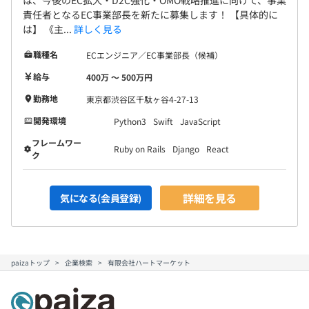
責任者となるEC事業部長を新たに募集します！ 【具体的に
は】 《主...
詳しく見る
職種名
ECエンジニア／EC事業部長（候補）
給与
400万 〜 500万円
勤務地
東京都渋谷区千駄ヶ谷4-27-13
開発環境
Python3
Swift
JavaScript
フレームワー
Ruby on Rails
Django
React
ク
詳細を見る
気になる(会員登録)
paizaトップ
企業検索
有限会社ハートマーケット