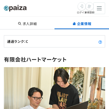
ログイン
新規登録
求人詳細
企業情報
転職・キャリア
未経験転職
求人検索
通過ランク：C
新卒就活
求人検索
インタビュー
有限会社ハートマーケット
学習
求人検索
インタビュー
転職成功ガイド
本選考
スキルチェック
講座一覧
転職成功ガイド
転職エージェント
ゲーム・マンガ
インターン
プログラミング言語
問題集
メディア
SQL
4択課題
新卒エージェント
paizaとは？
Tech Team Journal
評価結果一覧
ナレッジ