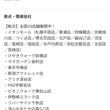
拠点・関連会社
【拠点】全国29店舗展開中！
・イオンモール（札幌平岡店／東浦店／四條畷店／京都桂
川店／つくば店／堺北花田店／北戸田／越谷LT店／羽生
店／高崎店／成田店／水戸内原店／浜松志都呂店／太田店
／宮崎店）
・けやきウォーク前橋店
・ララガーデン長町店
・楽天市場店
・那須アウトレット店
・アリオ深谷店
・FKD宇都宮店
・ピオニウォーク東松山店
・伊勢崎スマーク店
・リバーサイド千秋店
・流山おおたかの森S.C店