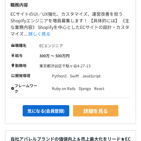
職務内容
ECサイトのUI／UX強化、カスタマイズ、運営改善を担う
Shopifyエンジニアを増員募集します！ 【具体的には】 《主
な業務内容》 Shopifyを中心としたECサイトの設計・カスタ
マイズ...
詳しく見る
職種名
ECエンジニア
給与
300万 〜 500万円
勤務地
東京都渋谷区千駄ヶ谷4-27-13
開発環境
Python3
Swift
JavaScript
フレームワー
Ruby on Rails
Django
React
ク
詳細を見る
気になる(会員登録)
自社アパレルブランドの価値向上＆売上最大化をリード★EC