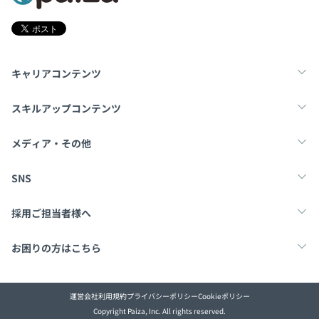
キャリアコンテンツ
転職・キャリア
未経験転職
新卒就活
スキルアップコンテンツ
学習
スキルチェック
マンガ・ゲーム
メディア・その他
Tech Team Journal
paiza times
note
SNS
X
Facebook
採用ご担当者様へ
採用・教育をお考えの企業様へ
中途求人掲載はこちら
お困りの方はこちら
paizaとは？
お問い合わせ・FAQ
運営会社
利用規約
プライバシーポリシー
Cookieポリシー
Copyright Paiza, Inc. All rights reserved.