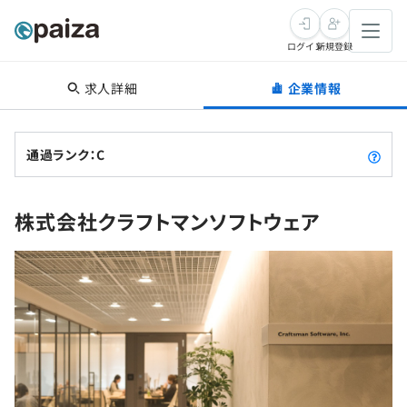
ログイン
新規登録
求人詳細
企業情報
転職・キャリア
未経験転職
求人検索
通過ランク：C
新卒就活
求人検索
インタビュー
株式会社クラフトマンソフトウェア
学習
求人検索
インタビュー
転職成功ガイド
本選考
スキルチェック
講座一覧
転職成功ガイド
転職エージェント
ゲーム・マンガ
インターン
プログラミング言語
問題集
メディア
SQL
4択課題
新卒エージェント
paizaとは？
Tech Team Journal
評価結果一覧
ナレッジ