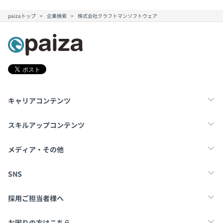
paizaトップ
企業検索
株式会社クラフトマンソフトウェア
キャリアコンテンツ
転職・キャリア
未経験転職
新卒就活
スキルアップコンテンツ
学習
スキルチェック
マンガ・ゲーム
メディア・その他
Tech Team Journal
paiza times
note
SNS
X
Facebook
採用ご担当者様へ
採用・教育をお考えの企業様へ
中途求人掲載はこちら
お困りの方はこちら