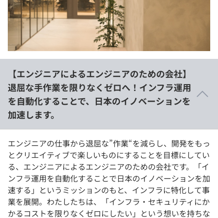
イベント・セミナー
paiza times
再チャレンジ結果一覧
リファレンス
インタビュー
note
就活成功ガイド
プラン
【エンジニアによるエンジニアのための会社】
個人向けプラン
退屈な手作業を限りなくゼロへ！インフラ運用
を自動化することで、日本のイノベーションを
法人向けプラン
加速します。
学校向けプラン
エンジニアの仕事から退屈な”作業“を減らし、開発をもっ
契約内容・クーポン
とクリエイティブで楽しいものにすることを目標にしてい
る、エンジニアによるエンジニアのための会社です。「イ
ンフラ運用を自動化することで日本のイノベーションを加
速する」というミッションのもと、インフラに特化して事
業を展開。わたしたちは、「インフラ・セキュリティにか
かるコストを限りなくゼロにしたい」という想いを持ちな