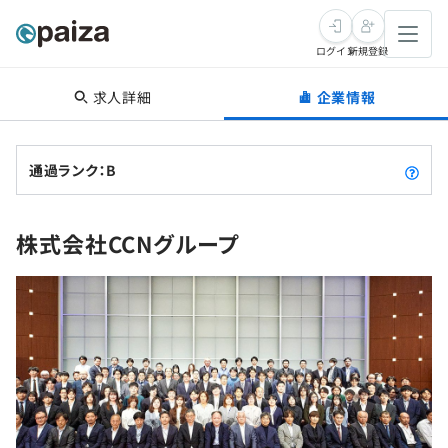
ログイン
新規登録
求人詳細
企業情報
転職・キャリア
未経験転職
求人検索
通過ランク：B
新卒就活
求人検索
インタビュー
株式会社CCNグループ
学習
求人検索
インタビュー
転職成功ガイド
本選考
スキルチェック
講座一覧
転職成功ガイド
転職エージェント
ゲーム・マンガ
インターン
プログラミング言語
問題集
メディア
SQL
4択課題
新卒エージェント
paizaとは？
Tech Team Journal
評価結果一覧
ナレッジ