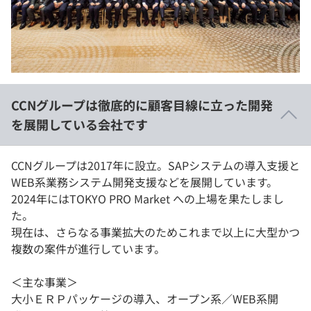
イベント・セミナー
paiza times
再チャレンジ結果一覧
リファレンス
インタビュー
note
就活成功ガイド
プラン
CCNグループは徹底的に顧客目線に立った開発
個人向けプラン
を展開している会社です
法人向けプラン
CCNグループは2017年に設立。SAPシステムの導入支援と
WEB系業務システム開発支援などを展開しています。
学校向けプラン
2024年にはTOKYO PRO Market への上場を果たしまし
た。
契約内容・クーポン
現在は、さらなる事業拡大のためこれまで以上に大型かつ
複数の案件が進行しています。
＜主な事業＞
大小ＥＲＰパッケージの導入、オープン系／WEB系開