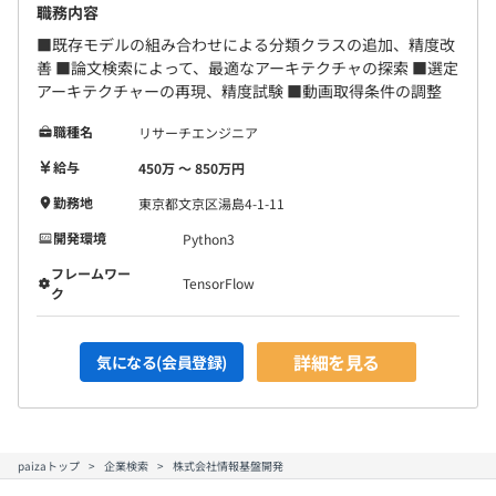
職務内容
■既存モデルの組み合わせによる分類クラスの追加、精度改
善 ■論文検索によって、最適なアーキテクチャの探索 ■選定
アーキテクチャーの再現、精度試験 ■動画取得条件の調整
職種名
リサーチエンジニア
給与
450万 〜 850万円
勤務地
東京都文京区湯島4-1-11
開発環境
Python3
フレームワー
TensorFlow
ク
詳細を見る
気になる(会員登録)
paizaトップ
企業検索
株式会社情報基盤開発