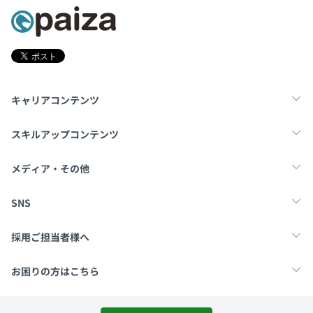
キャリアコンテンツ
転職・キャリア
未経験転職
新卒就活
スキルアップコンテンツ
学習
スキルチェック
マンガ・ゲーム
メディア・その他
Tech Team Journal
paiza times
note
SNS
X
Facebook
採用ご担当者様へ
採用・教育をお考えの企業様へ
中途求人掲載はこちら
お困りの方はこちら
paizaとは？
お問い合わせ・FAQ