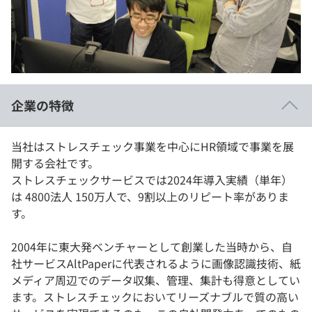
イベント・セミナー
paiza times
再チャレンジ結果一覧
リファレンス
インタビュー
note
就活成功ガイド
プラン
企業の特徴
個人向けプラン
当社はストレスチェック事業を中心にHR領域で事業を展
法人向けプラン
開する会社です。
ストレスチェックサービスでは2024年導入実績（単年）
学校向けプラン
は 4800法人 150万人で、9割以上のリピート率がありま
す。
契約内容・クーポン
2004年に東大発ベンチャーとして創業した当時から、自
社サービスAltPaperに代表されるように画像認識技術、紙
メディア周辺でのデータ収集、管理、集計も得意としてい
ます。ストレスチェックにおいてリーズナブルで質の高い