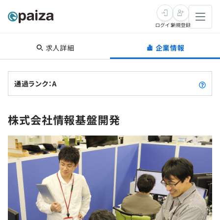
ログイン
新規登録
求人詳細
企業情報
転職・キャリア
未経験転職
求人検索
通過ランク：A
新卒就活
求人検索
インタビュー
株式会社情報基盤開発
学習
求人検索
インタビュー
転職成功ガイド
本選考
スキルチェック
講座一覧
転職成功ガイド
転職エージェント
ゲーム・マンガ
インターン
プログラミング言語
問題集
メディア
SQL
4択課題
新卒エージェント
paizaとは？
Tech Team Journal
評価結果一覧
ナレッジ