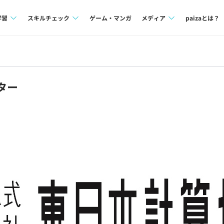
学習
スキルチェック
ゲーム・マンガ
メディア
paizaとは？
講座一覧
プログラミング言語
Tech Team Journal
問題集
SQL
paiza times
ター
4択課題
評価結果一覧
note
ント
ナレッジ
再チャレンジ結果一覧
ミナー
リファレンス
プラン
ド
個人向けプラン
法人向けプラン
学校向けプラン