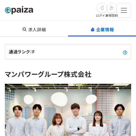
ログイン
新規登録
求人詳細
企業情報
転職・キャリア
未経験転職
求人検索
通過ランク：F
新卒就活
求人検索
インタビュー
マンパワーグループ株式会社
学習
求人検索
インタビュー
転職成功ガイド
本選考
スキルチェック
講座一覧
転職成功ガイド
転職エージェント
ゲーム・マンガ
インターン
プログラミング言語
問題集
メディア
SQL
4択課題
新卒エージェント
paizaとは？
Tech Team Journal
評価結果一覧
ナレッジ