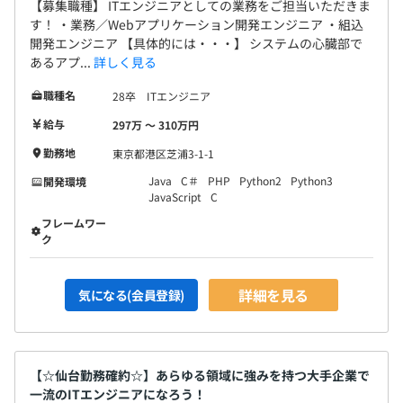
【募集職種】 ITエンジニアとしての業務をご担当いただきま
す！ ・業務／Webアプリケーション開発エンジニア ・組込
開発エンジニア 【具体的には・・・】 システムの心臓部で
あるアプ...
詳しく見る
職種名
28卒 ITエンジニア
給与
297万 〜 310万円
勤務地
東京都港区芝浦3-1-1
Java
C＃
PHP
Python2
Python3
開発環境
JavaScript
C
フレームワー
ク
詳細を見る
気になる(会員登録)
【☆仙台勤務確約☆】あらゆる領域に強みを持つ大手企業で
一流のITエンジニアになろう！