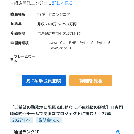
・組込開発エンジニ...
詳しく見る
職種名
27卒 ITエンジニア
給与
月収 24.8万 〜 25.8万円
勤務地
広島県広島市中区袋町3-17
Java
C＃
PHP
Python2
Python3
開発環境
JavaScript
C
フレームワー
ク
詳細を見る
気になる(会員登録)
【ご希望の勤務地に配属＆転勤なし／有料級の研修】IT専門
職確約◎チームで高度なプロジェクトに挑む！／27卒
2027年卒
説明会求人
通過ランク：F