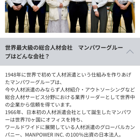
イベント・セミナー
paiza times
再チャレンジ結果一覧
リファレンス
インタビュー
note
就活成功ガイド
プラン
世界最大級の総合人材会社 マンパワーグルー
個人向けプラン
プはどんな会社？
法人向けプラン
1948年に世界で初めて人材派遣という仕組みを作りあげ
たマンパワーグループは、
学校向けプラン
今や人材派遣のみならず人材紹介・アウトソーシングなど
総合人材サービス分野における業界リーダーとして世界中
契約内容・クーポン
の企業から信頼を得ています。
1966年、日本初の人材派遣会社として誕生したマンパワ
ーは世界70ヶ国にオフィスを持ち、
ワールドワイドに展開している人材派遣のグローバルカン
パニー、MANPOWER INC. の100％出資の日本法人。