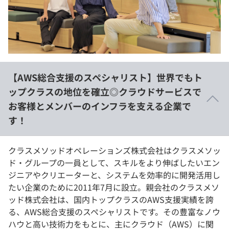
イベント・セミナー
paiza times
再チャレンジ結果一覧
リファレンス
インタビュー
note
就活成功ガイド
プラン
【AWS総合支援のスペシャリスト】世界でもト
個人向けプラン
ップクラスの地位を確立◎クラウドサービスで
お客様とメンバーのインフラを支える企業で
法人向けプラン
す！
学校向けプラン
クラスメソッドオペレーションズ株式会社はクラスメソッ
契約内容・クーポン
ド・グループの一員として、スキルをより伸ばしたいエン
ジニアやクリエーターと、システムを効率的に開発活用し
たい企業のために2011年7月に設立。親会社のクラスメソ
ッド株式会社は、国内トップクラスのAWS支援実績を誇
る、AWS総合支援のスペシャリストです。その豊富なノウ
ハウと高い技術力をもとに、主にクラウド（AWS）に関