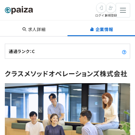
ログイン
新規登録
求人詳細
企業情報
転職・キャリア
未経験転職
求人検索
通過ランク：C
新卒就活
求人検索
インタビュー
クラスメソッドオペレーションズ株式会社
学習
求人検索
インタビュー
転職成功ガイド
本選考
スキルチェック
講座一覧
転職成功ガイド
転職エージェント
ゲーム・マンガ
インターン
プログラミング言語
問題集
メディア
SQL
4択課題
新卒エージェント
paizaとは？
Tech Team Journal
評価結果一覧
ナレッジ