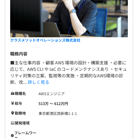
クラスメソッドオペレーションズ株式会社
職務内容
■主な仕事内容 ・顧客 AWS 環境の設計・構築支援 ・必要に
応じて、AWS CLI や IaC のコードメンテナンスあり ・セキュ
リティ対策の立案、監視等の実施 ・定期的なAWS環境の診
断、改...
詳しく見る
職種名
AWSエンジニア
給与
513万 〜 612万円
勤務地
東京都港区西新橋1-1-1
開発環境
フレームワー