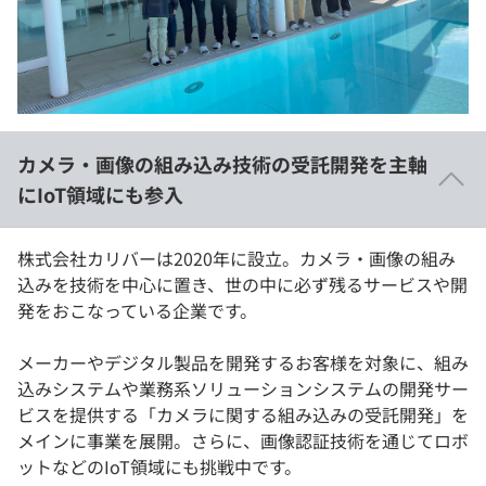
イベント・セミナー
paiza times
再チャレンジ結果一覧
リファレンス
インタビュー
note
就活成功ガイド
プラン
カメラ・画像の組み込み技術の受託開発を主軸
個人向けプラン
にIoT領域にも参入
法人向けプラン
株式会社カリバーは2020年に設立。カメラ・画像の組み
込みを技術を中心に置き、世の中に必ず残るサービスや開
学校向けプラン
発をおこなっている企業です。
契約内容・クーポン
メーカーやデジタル製品を開発するお客様を対象に、組み
込みシステムや業務系ソリューションシステムの開発サー
ビスを提供する「カメラに関する組み込みの受託開発」を
メインに事業を展開。さらに、画像認証技術を通じてロボ
ットなどのIoT領域にも挑戦中です。