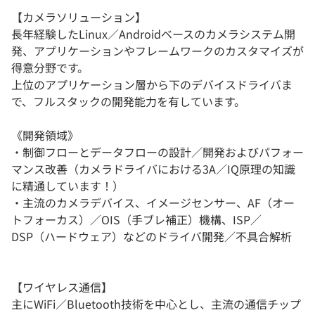
【カメラソリューション】
長年経験したLinux／Androidベースのカメラシステム開
発、アプリケーションやフレームワークのカスタマイズが
得意分野です。
上位のアプリケーション層から下のデバイスドライバま
で、フルスタックの開発能力を有しています。
《開発領域》
・制御フローとデータフローの設計／開発およびパフォー
マンス改善（カメラドライバにおける3A／IQ原理の知識
に精通しています！）
・主流のカメラデバイス、イメージセンサー、AF（オー
トフォーカス）／OIS（手ブレ補正）機構、ISP／
DSP（ハードウェア）などのドライバ開発／不具合解析
【ワイヤレス通信】
主にWiFi／Bluetooth技術を中心とし、主流の通信チップ