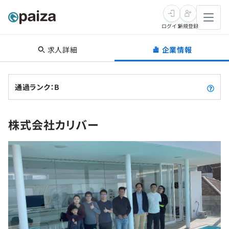
ログイン
新規登録
求人詳細
企業情報
転職・キャリア
未経験転職
求人検索
通過ランク：B
新卒就活
求人検索
インタビュー
株式会社カリバー
学習
求人検索
インタビュー
転職成功ガイド
本選考
スキルチェック
講座一覧
転職成功ガイド
転職エージェント
ゲーム・マンガ
インターン
プログラミング言語
問題集
メディア
SQL
4択課題
新卒エージェント
paizaとは？
Tech Team Journal
評価結果一覧
ナレッジ