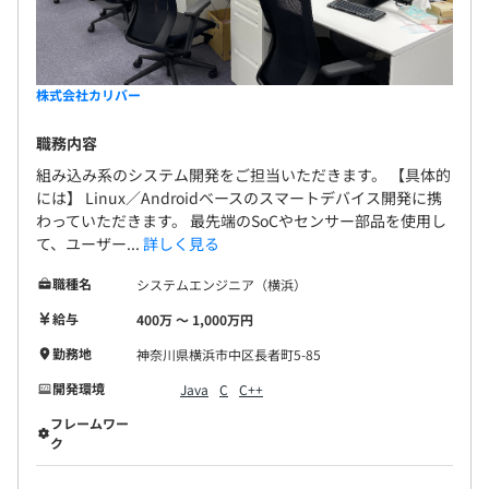
株式会社カリバー
職務内容
組み込み系のシステム開発をご担当いただきます。 【具体的
には】 Linux／Androidベースのスマートデバイス開発に携
わっていただきます。 最先端のSoCやセンサー部品を使用し
て、ユーザー...
詳しく見る
職種名
システムエンジニア（横浜）
給与
400万 〜 1,000万円
勤務地
神奈川県横浜市中区長者町5-85
開発環境
Java
C
C++
フレームワー
ク