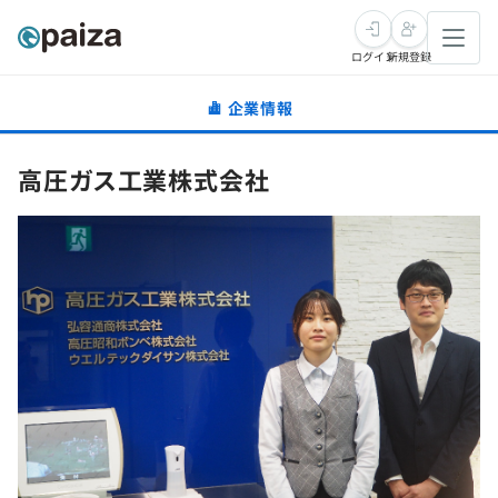
ログイン
新規登録
企業情報
転職・キャリア
高圧ガス工業株式会社
未経験転職
求人検索
新卒就活
求人検索
インタビュー
学習
求人検索
インタビュー
転職成功ガイド
本選考
スキルチェック
講座一覧
転職成功ガイド
転職エージェント
ゲーム・マンガ
インターン
プログラミング言語
問題集
メディア
SQL
4択課題
新卒エージェント
paizaとは？
Tech Team Journal
評価結果一覧
ナレッジ