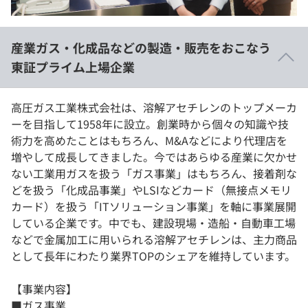
イベント・セミナー
paiza times
再チャレンジ結果一覧
リファレンス
インタビュー
産業ガス・化成品などの製造・販売をおこなう
note
東証プライム上場企業
就活成功ガイド
プラン
高圧ガス工業株式会社は、溶解アセチレンのトップメーカ
個人向けプラン
ーを目指して1958年に設立。創業時から個々の知識や技
術力を高めたことはもちろん、M&Aなどにより代理店を
法人向けプラン
増やして成長してきました。今ではあらゆる産業に欠かせ
ない工業用ガスを扱う「ガス事業」はもちろん、接着剤な
学校向けプラン
どを扱う「化成品事業」やLSIなどカード（無接点メモリ
カード）を扱う「ITソリューション事業」を軸に事業展開
契約内容・クーポン
している企業です。中でも、建設現場・造船・自動車工場
などで金属加工に用いられる溶解アセチレンは、主力商品
として長年にわたり業界TOPのシェアを維持しています。
【事業内容】
■ガス事業