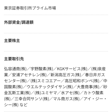
東京証券取引所プライム市場
外部資金/調達額
主要株主
主要取引先
弘容通商(株)／宇野酸素(株)／KGKサービス(株)／(株)泉産
業／安浦アセチレン(株)／新潟高圧ガス(株)／春日井ガス
センター(株)／(株)スミコエアー／高圧昭和ボンベ(株)／中
国酸素(株)／ウエルテックダイサン(株)／大豊商事(株)／砂
金瓦斯工業(株)／(株)ユミヤマ／水アセ(株)／カトウ酸素
(株)／三幸合同サンソ(株)／マル商ガス(株)／アイ・ジー・
シー(株) など