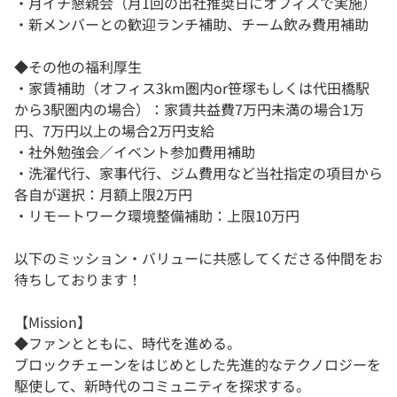
・月イチ懇親会（月1回の出社推奨日にオフィスで実施）
・新メンバーとの歓迎ランチ補助、チーム飲み費用補助
◆その他の福利厚生
・家賃補助（オフィス3km圏内or笹塚もしくは代田橋駅
から3駅圏内の場合）：家賃共益費7万円未満の場合1万
円、7万円以上の場合2万円支給
・社外勉強会／イベント参加費用補助
・洗濯代行、家事代行、ジム費用など当社指定の項目から
各自が選択：月額上限2万円
・リモートワーク環境整備補助：上限10万円
以下のミッション・バリューに共感してくださる仲間をお
待ちしております！
【Mission】
◆ファンとともに、時代を進める。
ブロックチェーンをはじめとした先進的なテクノロジーを
駆使して、新時代のコミュニティを探求する。