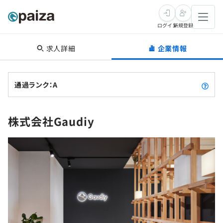
ログイン
新規登録
求人詳細
企業情報
転職・キャリア
未経験転職
求人検索
通過ランク：A
新卒就活
求人検索
インタビュー
株式会社Gaudiy
学習
求人検索
インタビュー
転職成功ガイド
本選考
スキルチェック
講座一覧
転職成功ガイド
転職エージェント
ゲーム・マンガ
インターン
プログラミング言語
問題集
メディア
SQL
4択課題
新卒エージェント
paizaとは？
Tech Team Journal
評価結果一覧
ナレッジ