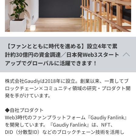
イベント・セミナー
paiza times
再チャレンジ結果一覧
リファレンス
インタビュー
note
就活成功ガイド
プラン
【ファンとともに時代を進める】設立4年で累
個人向けプラン
計約30億円の資金調達／日本発Web3スタート
アップでグローバルに活躍できます！
法人向けプラン
学校向けプラン
株式会社Gaudiyは2018年に設立。創業以来、一貫してブ
ロックチェーン×コミュニティ領域の研究・プロダクト開
発を手がけています。
契約内容・クーポン
◆自社プロダクト
Web3時代のファンプラットフォーム『Gaudiy Fanlink』
を開発しています。『Gaudiy Fanlink』は、NFT、
DID（分散型ID）などのブロックチェーン技術を活用し