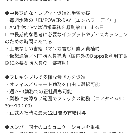
◆中長期的なインプット促進と学習支援
・毎週水曜の「EMPOWER-DAY（エンパワーデイ）」
∟AM半休／PMは通常業務を原則禁止にする日
∟中長期的な思考に必要なインプットやディスカッション
のための時間にあてる
・上限なしの書籍（マンガ含む）購入費補助
・仮想通貨／NFT購入費補助（国内外のDappsを利用する
際に必要な購入費の一部補助）
◆フレキシブルで多様な働き方を促進
・オフィス／リモート勤務を自由に選択可能
・週2〜3勤務での正社員も可能
・業務に支障ない範囲でフレックス勤務（コアタイム9：
30〜10：00）
・正式入社時に最大12日間の有給付与
◆メンバー同士のコミュニケーションを重視