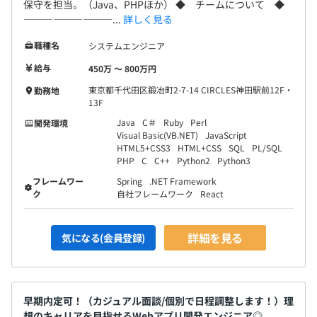
保守を担当。（Java、PHPほか） ◆ チームについて ◆
―――――――――...
詳しく見る
職種名
システムエンジニア
給与
450万 〜 800万円
東京都千代田区鍛冶町2-7-14 CIRCLES神田駅前12F・
勤務地
13F
Java
C＃
Ruby
Perl
開発環境
Visual Basic(VB.NET)
JavaScript
HTML5+CSS3
HTML+CSS
SQL
PL/SQL
PHP
C
C++
Python2
Python3
フレームワー
Spring
.NET Framework
ク
自社フレームワーク
React
詳細を見る
気になる(会員登録)
早期内定可！（カジュアル面談/個別で日程調整します！）理
想のキャリアを目指せるWebアプリ開発エンジニア◎