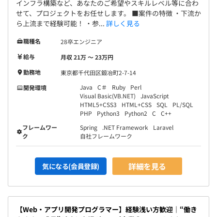
インフラ構築など、あなたのご希望やスキルレベル等に合わ
せて、プロジェクトをお任せします。 ■案件の特徴 ・下流か
ら上流まで経験可能！ ・参...
詳しく見る
職種名
28卒エンジニア
給与
月収 21万 〜 23万円
勤務地
東京都千代田区鍛冶町2-7-14
Java
C＃
Ruby
Perl
開発環境
Visual Basic(VB.NET)
JavaScript
HTML5+CSS3
HTML+CSS
SQL
PL/SQL
PHP
Python3
Python2
C
C++
フレームワー
Spring
.NET Framework
Laravel
ク
自社フレームワーク
詳細を見る
気になる(会員登録)
【Web・アプリ開発プログラマー】経験浅い方歓迎｜“働き