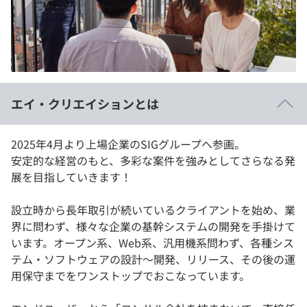
イベント・セミナー
paiza times
再チャレンジ結果一覧
リファレンス
インタビュー
note
就活成功ガイド
プラン
エイ・クリエイションとは
個人向けプラン
2025年4月より上場企業のSIGグループへ参画。
法人向けプラン
安定的な経営のもと、多彩な案件を強みとしてさらなる発
展を目指していきます！
学校向けプラン
設立時から長年取引が続いているクライアントを始め、業
契約内容・クーポン
界に問わず、様々な企業の基幹システムの開発を手掛けて
います。オープン系、Web系、汎用機系問わず、各種シス
テム・ソフトウェアの設計～開発、リリース、その後の運
用保守までをワンストップでおこなっています。