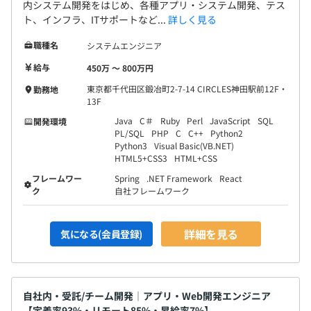
内システム開発をはじめ、各種アプリ・システム開発、テス
ト、インフラ、ITサポートなど...
詳しく見る
職種名
システムエンジニア
給与
450万 〜 800万円
東京都千代田区鍛冶町2-7-14 CIRCLES神田駅前12F・
勤務地
13F
Java
C＃
Ruby
Perl
JavaScript
SQL
開発環境
PL/SQL
PHP
C
C++
Python2
Python3
Visual Basic(VB.NET)
HTML5+CSS3
HTML+CSS
フレームワー
Spring
.NET Framework
React
ク
自社フレームワーク
詳細を見る
気になる(会員登録)
自社内・受託/チーム開発│アプリ・Web開発エンジニア
【定着率93%・リモート85%・昇給率7%】