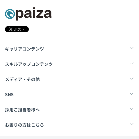
キャリアコンテンツ
転職・キャリア
未経験転職
新卒就活
スキルアップコンテンツ
学習
スキルチェック
マンガ・ゲーム
メディア・その他
Tech Team Journal
paiza times
note
SNS
X
Facebook
採用ご担当者様へ
採用・教育をお考えの企業様へ
中途求人掲載はこちら
お困りの方はこちら