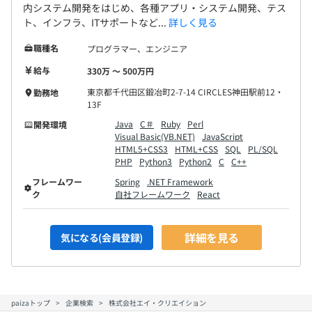
内システム開発をはじめ、各種アプリ・システム開発、テス
ト、インフラ、ITサポートなど...
詳しく見る
職種名
プログラマー、エンジニア
給与
330万 〜 500万円
東京都千代田区鍛冶町2-7-14 CIRCLES神田駅前12・
勤務地
13F
Java
C＃
Ruby
Perl
開発環境
Visual Basic(VB.NET)
JavaScript
HTML5+CSS3
HTML+CSS
SQL
PL/SQL
PHP
Python3
Python2
C
C++
フレームワー
Spring
.NET Framework
ク
自社フレームワーク
React
詳細を見る
気になる(会員登録)
paizaトップ
企業検索
株式会社エイ・クリエイション