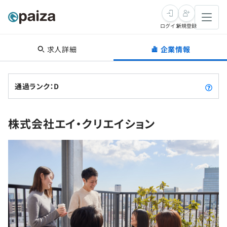
ログイン
新規登録
求人詳細
企業情報
転職・キャリア
未経験転職
求人検索
通過ランク：D
新卒就活
求人検索
インタビュー
株式会社エイ・クリエイション
学習
求人検索
インタビュー
転職成功ガイド
本選考
スキルチェック
講座一覧
転職成功ガイド
転職エージェント
ゲーム・マンガ
インターン
プログラミング言語
問題集
メディア
SQL
4択課題
新卒エージェント
paizaとは？
Tech Team Journal
評価結果一覧
ナレッジ