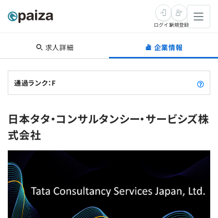
ログイン
新規登録
求人詳細
企業情報
転職・キャリア
未経験転職
求人検索
通過ランク：F
新卒就活
求人検索
インタビュー
日本タタ・コンサルタンシー・サービシズ株
学習
求人検索
インタビュー
転職成功ガイド
式会社
本選考
スキルチェック
講座一覧
転職成功ガイド
転職エージェント
ゲーム・マンガ
インターン
プログラミング言語
問題集
メディア
SQL
4択課題
新卒エージェント
paizaとは？
Tech Team Journal
評価結果一覧
ナレッジ