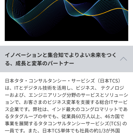
イベント・セミナー
paiza times
再チャレンジ結果一覧
リファレンス
インタビュー
note
就活成功ガイド
プラン
個人向けプラン
イノベーションと集合知でよりよい未来をつく
る、成長と変革のパートナー
法人向けプラン
学校向けプラン
日本タタ・コンサルタンシー・サービシズ（日本TCS）
は、ITとデジタル技術を活用し、ビジネス、 テクノロジ
契約内容・クーポン
ーおよび、エンジニアリング分野のサービスとソリューシ
ョンで、お客さまのビジネス変革を支援する総合ITサービ
ス企業です。弊社は、インド最大のコングロマリットであ
るタタグループの中でも、従業員60万人以上、46カ国で
事業を展開するタタコンサルタンシーサービシズ(TCS) の
一員です。また、日本TCS単体でも社員の約1/3が外国