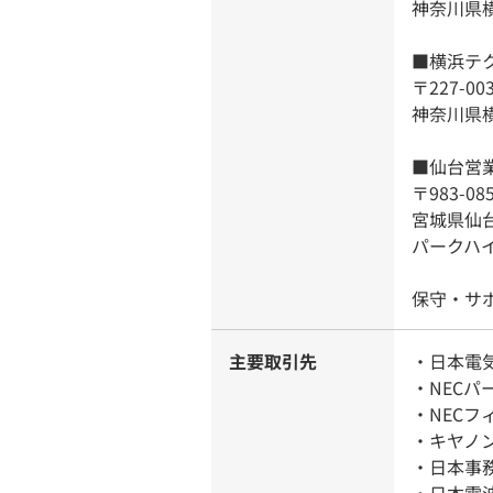
神奈川県横
■横浜テ
〒227-00
神奈川県横
■仙台営
〒983-08
宮城県仙台
パークハイ
保守・サ
主要取引先
・日本電
・NEC
・NECフ
・キヤノン
・日本事務
・日本電波