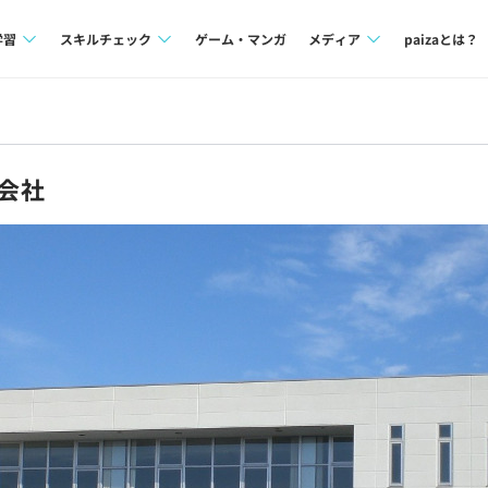
学習
スキルチェック
ゲーム・マンガ
メディア
paizaとは？
講座一覧
プログラミング言語
Tech Team Journal
問題集
SQL
paiza times
会社
4択課題
評価結果一覧
note
ント
ナレッジ
再チャレンジ結果一覧
ミナー
リファレンス
プラン
ド
個人向けプラン
法人向けプラン
学校向けプラン