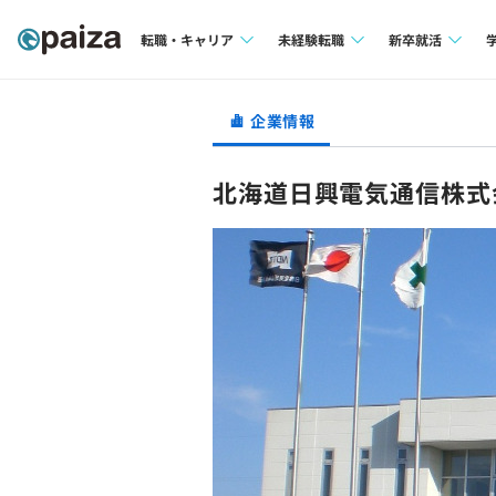
転職・キャリア
未経験転職
新卒就活
求人検索
求人検索
求人検索
企業情報
本選考
インタビュー
インタビュー
インターン
北海道日興電気通信株式
転職成功ガイド
転職成功ガイド
新卒エージェ
転職エージェント
イベント・セ
インタビュー
就活成功ガイ