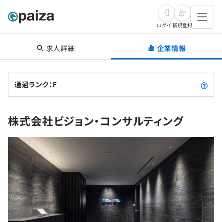
ログイン
新規登録
求人詳細
企業情報
転職・キャリア
未経験転職
求人検索
通過ランク：F
新卒就活
求人検索
インタビュー
株式会社ビジョン・コンサルティング
学習
求人検索
インタビュー
転職成功ガイド
本選考
スキルチェック
講座一覧
転職成功ガイド
転職エージェント
ゲーム・マンガ
インターン
プログラミング言語
問題集
メディア
SQL
4択課題
新卒エージェント
paizaとは？
Tech Team Journal
評価結果一覧
ナレッジ