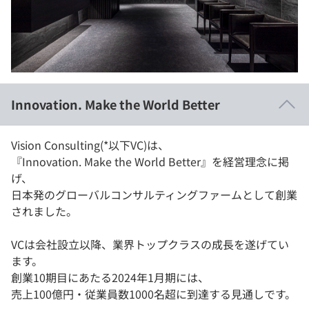
イベント・セミナー
paiza times
再チャレンジ結果一覧
リファレンス
インタビュー
note
就活成功ガイド
プラン
Innovation. Make the World Better
個人向けプラン
Vision Consulting(*以下VC)は、
法人向けプラン
『Innovation. Make the World Better』を経営理念に掲
げ、
学校向けプラン
日本発のグローバルコンサルティングファームとして創業
されました。
契約内容・クーポン
VCは会社設立以降、業界トップクラスの成長を遂げてい
ます。
創業10期目にあたる2024年1月期には、
売上100億円・従業員数1000名超に到達する見通しです。