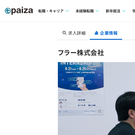
転職・キャリア
未経験転職
新卒就活
求人検索
求人検索
求人検索
求人詳細
企業情報
本選考
インタビュー
インタビュー
インターン
フラー株式会社
転職成功ガイド
転職成功ガイド
新卒エージェ
転職エージェント
イベント・セ
インタビュー
就活成功ガイ