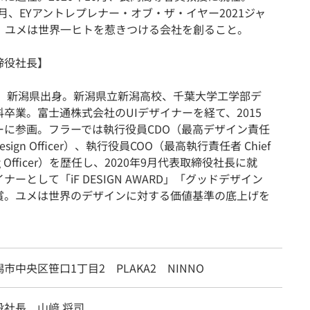
12月、EYアントレプレナー・オブ・ザ・イヤー2021ジャ
。ユメは世界一ヒトを惹きつける会社を創ること。
締役社長】
年生。新潟県出身。新潟県立新潟高校、千葉大学工学部デ
卒業。富士通株式会社のUIデザイナーを経て、2015
ーに参画。フラーでは執行役員CDO（最高デザイン責任
 Design Officer）、執行役員COO（最高執行責任者 Chief
ing Officer）を歴任し、2020年9月代表取締役社長に就
ナーとして「iF DESIGN AWARD」「グッドデザイン
賞。ユメは世界のデザインに対する価値基準の底上げを
。
市中央区笹口1丁目2 PLAKA2 NINNO
役社長 山﨑 将司