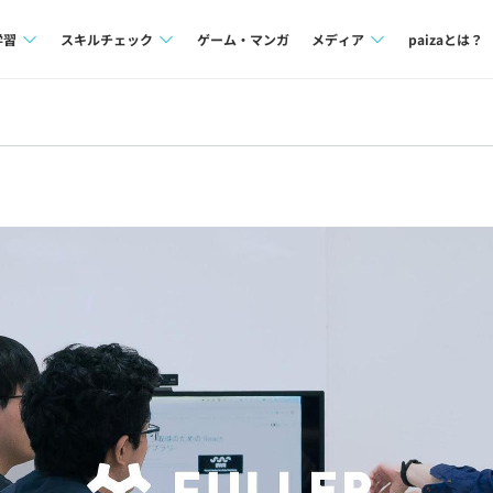
学習
スキルチェック
ゲーム・マンガ
メディア
paizaとは？
講座一覧
プログラミング言語
Tech Team Journal
問題集
SQL
paiza times
4択課題
評価結果一覧
note
ント
ナレッジ
再チャレンジ結果一覧
ミナー
リファレンス
プラン
ド
個人向けプラン
法人向けプラン
学校向けプラン