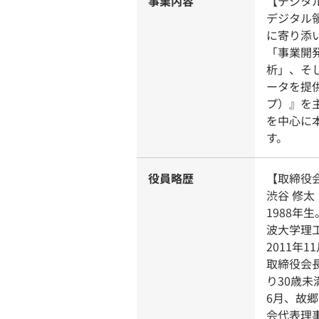
事業内容
【デジタ
デジタル
に寄り添
「事業開
析」、そ
ータを提供
プ）』を
を中心に
す。
役員略歴
【取締役
渋谷 修太
1988
波大学理
2011年
取締役会長
り30歳未
6月、故郷
会代表理事