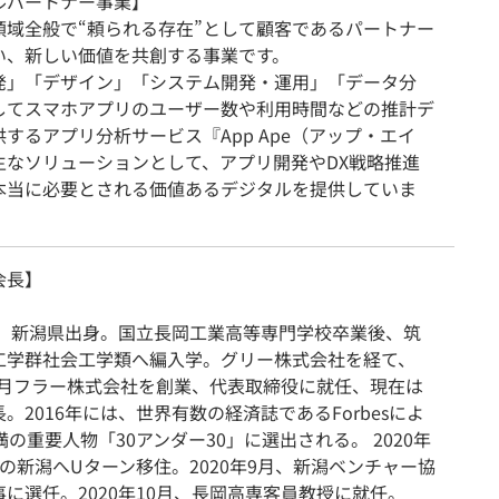
ルパートナー事業】
領域全般で“頼られる存在”として顧客であるパートナー
い、新しい価値を共創する事業です。
発」「デザイン」「システム開発・運用」「データ分
してスマホアプリのユーザー数や利用時間などの推計デ
するアプリ分析サービス『App Ape（アップ・エイ
主なソリューションとして、アプリ開発やDX戦略推進
本当に必要とされる価値あるデジタルを提供していま
会長】
年生。新潟県出身。国立長岡工業高等専門学校卒業後、筑
工学群社会工学類へ編入学。グリー株式会社を経て、
11月フラー株式会社を創業、代表取締役に就任、現在は
。2016年には、世界有数の経済誌であるForbesによ
満の重要人物「30アンダー30」に選出される。 2020年
の新潟へUターン移住。2020年9月、新潟ベンチャー協
に選任。2020年10月、長岡高専客員教授に就任。