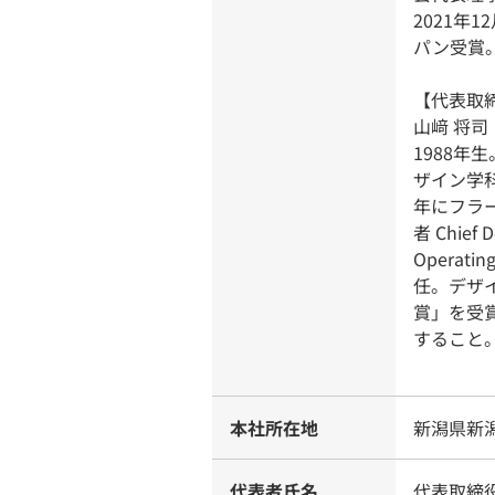
2021年
パン受賞
【代表取
山﨑 将司
1988
ザイン学科
年にフラ
者 Chief
Operat
任。デザイ
賞」を受
すること
本社所在地
新潟県新潟
代表者氏名
代表取締