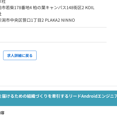
本社
若柴178番地4 柏の葉キャンパス148街区2 KOIL
社
市中央区笹口1丁目2 PLAKA2 NINNO
求人詳細に戻る
人
届けるための組織づくりを牽引するリードAndroidエンジニ
内容