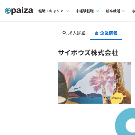
転職・キャリア
未経験転職
新卒就活
求人検索
求人検索
求人検索
求人詳細
企業情報
本選考
インタビュー
インタビュー
インターン
サイボウズ株式会社
転職成功ガイド
転職成功ガイド
新卒エージェ
転職エージェント
イベント・セ
インタビュー
就活成功ガイ