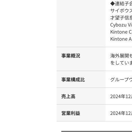
◆連結子
サイボウ
才望子信
Cybozu 
Kintone
Kintone
事業概況
海外展開も
をしてい
事業構成比
グループ
売上高
2024年1
営業利益
2024年1