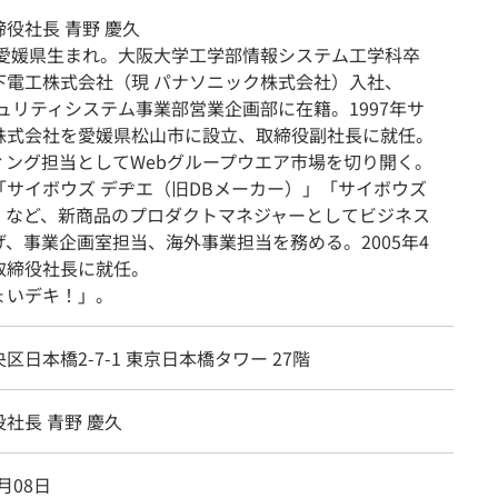
役社長 青野 慶久
年、愛媛県生まれ。大阪大学工学部情報システム工学科卒
下電工株式会社（現 パナソニック株式会社）入社、
ュリティシステム事業部営業企画部に在籍。1997年サ
株式会社を愛媛県松山市に設立、取締役副社長に就任。
ィング担当としてWebグループウエア市場を切り開く。
「サイボウズ デヂエ（旧DBメーカー）」「サイボウズ
」など、新商品のプロダクトマネジャーとしてビジネス
げ、事業企画室担当、海外事業担当を務める。2005年4
取締役社長に就任。
ょいデキ！」。
区日本橋2-7-1 東京日本橋タワー 27階
社長 青野 慶久
8月08日