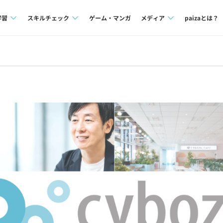
学習
スキルチェック
ゲーム・マンガ
メディア
paizaとは？
講座一覧
プログラミング言語
Tech Team Journal
問題集
SQL
paiza times
4択課題
評価結果一覧
note
ント
ナレッジ
再チャレンジ結果一覧
ミナー
リファレンス
プラン
ド
個人向けプラン
法人向けプラン
学校向けプラン