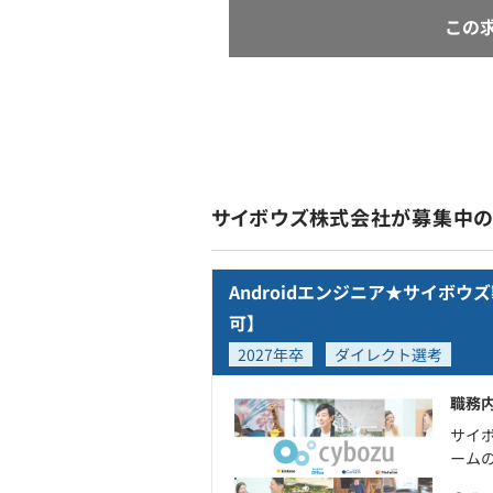
この
サイボウズ株式会社が募集中
Androidエンジニア★サイボ
可】
2027年卒
ダイレクト選考
職務
サイボ
ームの