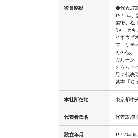
役員略歴
◆代表取締
1971
業後、松
BA・セキ
イボウズ
マーケテ
その後、
ガルーン
を立ち上
月に代表
著書「ち
本社所在地
東京都中央
代表者氏名
代表取締役
設立年月
1997年0