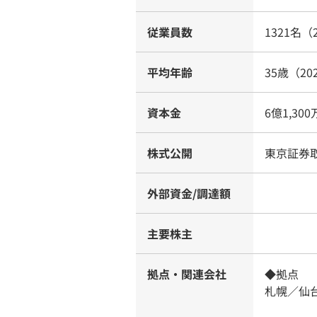
従業員数
1321名（
平均年齢
35歳（20
資本金
6億1,30
株式公開
東京証券
外部資金/調達額
主要株主
拠点・関連会社
◆拠点
札幌／仙