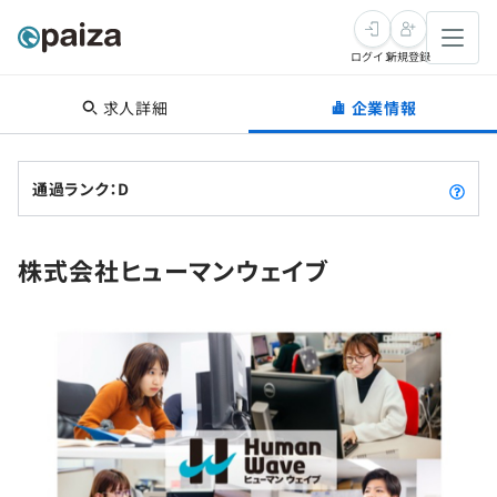
ログイン
新規登録
求人詳細
企業情報
転職・キャリア
未経験転職
求人検索
通過ランク：D
新卒就活
求人検索
インタビュー
株式会社ヒューマンウェイブ
学習
求人検索
インタビュー
転職成功ガイド
本選考
スキルチェック
講座一覧
転職成功ガイド
転職エージェント
ゲーム・マンガ
インターン
プログラミング言語
問題集
メディア
SQL
4択課題
新卒エージェント
paizaとは？
Tech Team Journal
評価結果一覧
ナレッジ