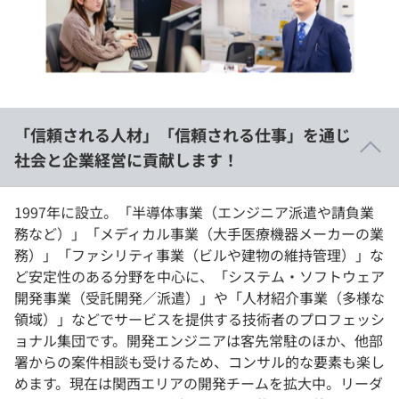
イベント・セミナー
paiza times
再チャレンジ結果一覧
リファレンス
インタビュー
note
就活成功ガイド
プラン
「信頼される人材」「信頼される仕事」を通じ
個人向けプラン
社会と企業経営に貢献します！
法人向けプラン
1997年に設立。「半導体事業（エンジニア派遣や請負業
務など）」「メディカル事業（大手医療機器メーカーの業
学校向けプラン
務）」「ファシリティ事業（ビルや建物の維持管理）」な
ど安定性のある分野を中心に、「システム・ソフトウェア
契約内容・クーポン
開発事業（受託開発／派遣）」や「人材紹介事業（多様な
領域）」などでサービスを提供する技術者のプロフェッシ
ョナル集団です。開発エンジニアは客先常駐のほか、他部
署からの案件相談も受けるため、コンサル的な要素も楽し
めます。現在は関⻄エリアの開発チームを拡大中。リーダ