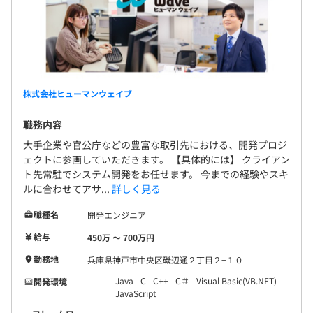
株式会社ヒューマンウェイブ
職務内容
大手企業や官公庁などの豊富な取引先における、開発プロジ
ェクトに参画していただきます。 【具体的には】 クライアン
ト先常駐でシステム開発をお任せます。 今までの経験やスキ
ルに合わせてアサ...
詳しく見る
職種名
開発エンジニア
給与
450万 〜 700万円
勤務地
兵庫県神戸市中央区磯辺通２丁目２−１０
Java
C
C++
C＃
Visual Basic(VB.NET)
開発環境
JavaScript