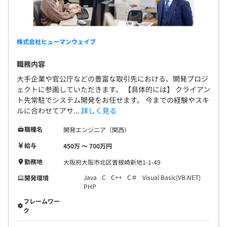
株式会社ヒューマンウェイブ
職務内容
大手企業や官公庁などの豊富な取引先における、開発プロジ
ェクトに参画していただきます。 【具体的には】 クライアン
ト先常駐でシステム開発をお任せます。 今までの経験やスキ
ルに合わせてアサ...
詳しく見る
職種名
開発エンジニア（関西）
給与
450万 〜 700万円
勤務地
大阪府大阪市北区曽根崎新地1-1-49
Java
C
C++
C＃
Visual Basic(VB.NET)
開発環境
PHP
フレームワー
ク