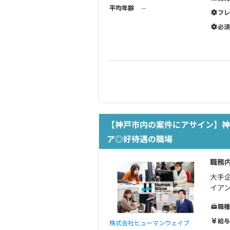
平均年齢
--
フレ
必須
【神戸市内の案件にアサイン】
ア◎好待遇の職場
職務
大手
イア
職種
給与
株式会社ヒューマンウェイブ