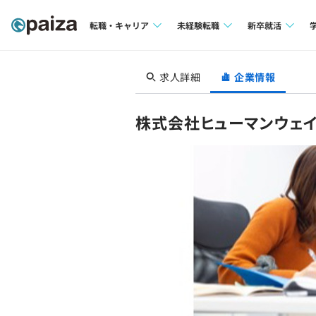
転職・キャリア
未経験転職
新卒就活
求人検索
求人検索
求人検索
求人詳細
企業情報
本選考
インタビュー
インタビュー
インターン
株式会社ヒューマンウェ
転職成功ガイド
転職成功ガイド
新卒エージェ
転職エージェント
イベント・セ
インタビュー
就活成功ガイ