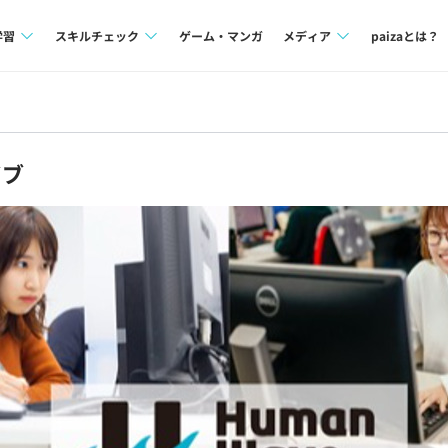
学習
スキルチェック
ゲーム・マンガ
メディア
paizaとは？
講座一覧
プログラミング言語
Tech Team Journal
問題集
SQL
paiza times
イブ
4択課題
評価結果一覧
note
ント
ナレッジ
再チャレンジ結果一覧
ミナー
リファレンス
プラン
ド
個人向けプラン
法人向けプラン
学校向けプラン