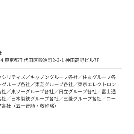
社
044 東京都千代田区鍛冶町2-3-1 神田高野ビル7F
ァシリティズ／キャノングループ各社／住友グループ各
ーグループ各社／東芝グループ各社／東京エレクトロン
各社／東ソーグループ各社／日立グループ各社／富士通
各社／日本製鉄グループ各社／三菱グループ各社／ロー
プ各社（五十音順・敬称略）