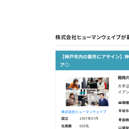
株式会社ヒューマンウェイブが
【神戸市内の案件にアサイン】
ア◎
職務
大手
イア
職種
給与
株式会社ヒューマンウェイブ
設立
1997年07月
勤務
社員数
600名
開発