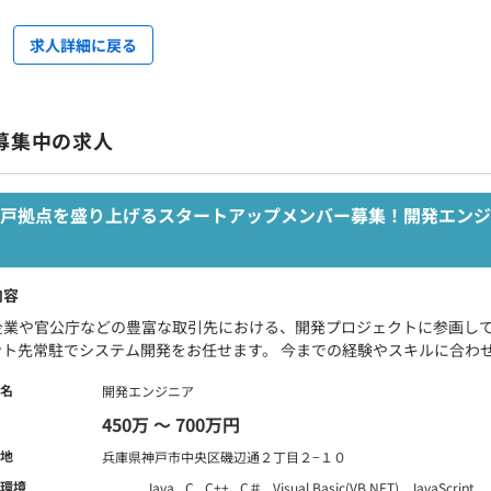
求人詳細に戻る
募集中の求人
神戸拠点を盛り上げるスタートアップメンバー募集！開発エンジ
内容
企業や官公庁などの豊富な取引先における、開発プロジェクトに参画して
ント先常駐でシステム開発をお任せます。 今までの経験やスキルに合わせて
名
開発エンジニア
450万 〜 700万円
地
兵庫県神戸市中央区磯辺通２丁目２−１０
環境
Java
C
C++
C＃
Visual Basic(VB.NET)
JavaScript