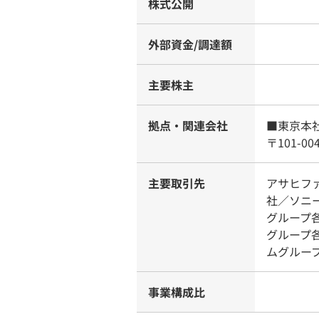
株式公開
外部資金/調達額
主要株主
拠点・関連会社
■東京本
〒101-0
主要取引先
アサヒフ
社／ソニ
グループ
グループ
ムグルー
事業構成比