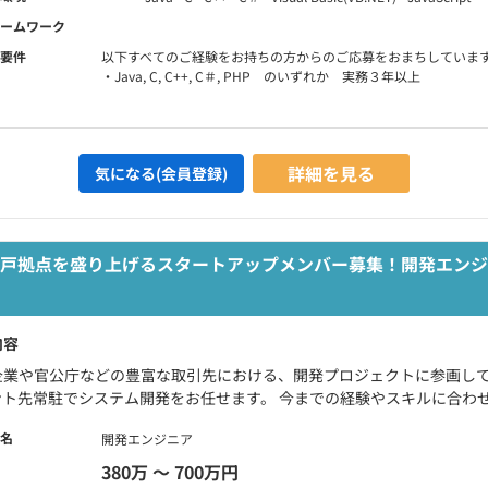
ームワーク
要件
以下すべてのご経験をお持ちの方からのご応募をおまちしていま
・Java, C, C++, C＃, PHP のいずれか 実務３年以上
詳細を見る
気になる(会員登録)
神戸拠点を盛り上げるスタートアップメンバー募集！開発エンジ
内容
企業や官公庁などの豊富な取引先における、開発プロジェクトに参画して
ント先常駐でシステム開発をお任せます。 今までの経験やスキルに合わせて
名
開発エンジニア
380万 〜 700万円