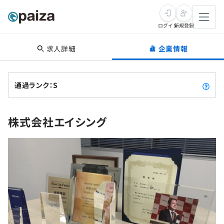
ログイン
新規登録
求人詳細
企業情報
転職・キャリア
未経験転職
求人検索
通過ランク：S
新卒就活
求人検索
インタビュー
株式会社エイシング
学習
求人検索
インタビュー
転職成功ガイド
本選考
スキルチェック
講座一覧
転職成功ガイド
転職エージェント
ゲーム・マンガ
インターン
プログラミング言語
問題集
メディア
SQL
4択課題
新卒エージェント
paizaとは？
Tech Team Journal
評価結果一覧
ナレッジ