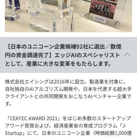
イベント・セミナー
paiza times
再チャレンジ結果一覧
リファレンス
インタビュー
note
就活成功ガイド
プラン
【日本のユニコーン企業候補92社に選出／数億
個人向けプラン
円の資金調達完了】エッジAIのスペシャリスト
として、産業に大きな変革をもたらします。
法人向けプラン
学校向けプラン
株式会社エイシングは2016年に設立。製造業を対象に、
自社独自のAIアルゴリズム開発や、日本を代表する超大手
クライアントとの共同開発をおこなうAIベンチャー企業で
契約内容・クーポン
す。
「CEATEC AWARD 2021」をはじめ多数のスタートアップ
アワード受賞および、経済産業省の育成プログラム「J-
Startup」にて、日本のユニコーン企業（時価総額1,000億