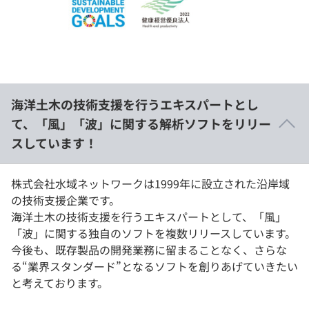
イベント・セミナー
paiza times
再チャレンジ結果一覧
リファレンス
インタビュー
note
就活成功ガイド
プラン
海洋⼟⽊の技術⽀援を⾏うエキスパートとし
個人向けプラン
て、「⾵」「波」に関する解析ソフトをリリー
スしています！
法人向けプラン
学校向けプラン
株式会社水域ネットワークは1999年に設立された沿岸域
の技術支援企業です。
海洋⼟⽊の技術⽀援を⾏うエキスパートとして、「⾵」
契約内容・クーポン
「波」に関する独⾃のソフトを複数リリースしています。
今後も、既存製品の開発業務に留まることなく、さらな
る“業界スタンダード”となるソフトを創りあげていきたい
と考えております。