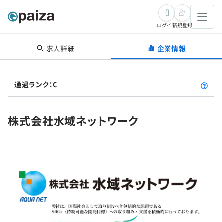
ログイン
新規登録
求人詳細
企業情報
転職・キャリア
未経験転職
求人検索
通過ランク：C
新卒就活
求人検索
インタビュー
株式会社水域ネットワーク
学習
求人検索
インタビュー
転職成功ガイド
本選考
スキルチェック
講座一覧
転職成功ガイド
転職エージェント
ゲーム・マンガ
インターン
プログラミング言語
問題集
メディア
SQL
4択課題
新卒エージェント
paizaとは？
Tech Team Journal
評価結果一覧
ナレッジ