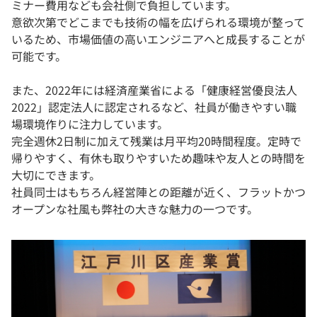
ミナー費⽤なども会社側で負担しています。
意欲次第でどこまでも技術の幅を広げられる環境が整って
いるため、市場価値の⾼いエンジニアへと成長することが
可能です。
また、2022年には経済産業省による「健康経営優良法人
2022」認定法人に認定されるなど、社員が働きやすい職
場環境作りに注⼒しています。
完全週休2⽇制に加えて残業は⽉平均20時間程度。定時で
帰りやすく、有休も取りやすいため趣味や友⼈との時間を
⼤切にできます。
社員同⼠はもちろん経営陣との距離が近く、フラットかつ
オープンな社⾵も弊社の⼤きな魅力の⼀つです。