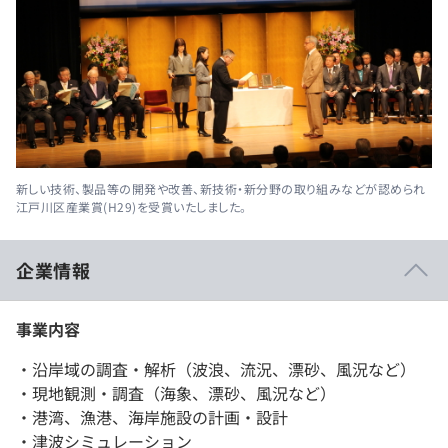
新しい技術、製品等の開発や改善、新技術・新分野の取り組みなどが認められ
江戸川区産業賞(H29)を受賞いたしました。
企業情報
事業内容
・沿岸域の調査・解析（波浪、流況、漂砂、風況など）
・現地観測・調査（海象、漂砂、風況など）
・港湾、漁港、海岸施設の計画・設計
・津波シミュレーション