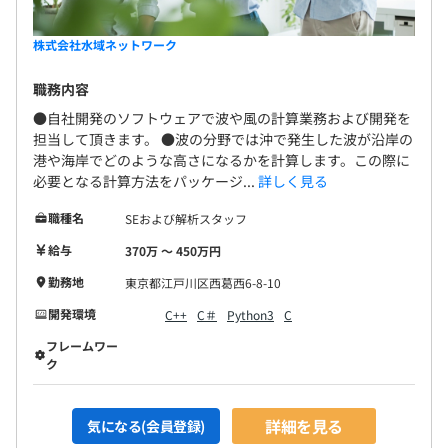
株式会社水域ネットワーク
職務内容
●自社開発のソフトウェアで波や風の計算業務および開発を
担当して頂きます。 ●波の分野では沖で発生した波が沿岸の
港や海岸でどのような高さになるかを計算します。この際に
必要となる計算方法をパッケージ...
詳しく見る
職種名
SEおよび解析スタッフ
給与
370万 〜 450万円
勤務地
東京都江戸川区西葛西6-8-10
開発環境
C++
C＃
Python3
C
フレームワー
ク
詳細を見る
気になる(会員登録)