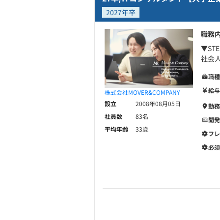
2027年卒
職務
▼ST
社会
職種
給与
株式会社MOVER&COMPANY
設立
2008年08月05日
勤務
社員数
83名
開発
平均年齢
33歳
フレ
必須