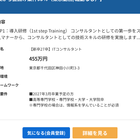
内容
EP1：導入研修（1st step Training） コンサルタントとしての第
人マナーから、コンサルタントとしての技術スキルの研修を実施します..
名
【新卒27卒】ITコンサルタント
455万円
地
東京都千代田区神田小川町3-3
環境
ームワーク
要件
■2027年3月卒業予定の方
■高等専門学校・専門学校・大学・大学院卒
※専門学校の場合は、情報系を学んでいることが必須
詳細を見る
気になる(会員登録)