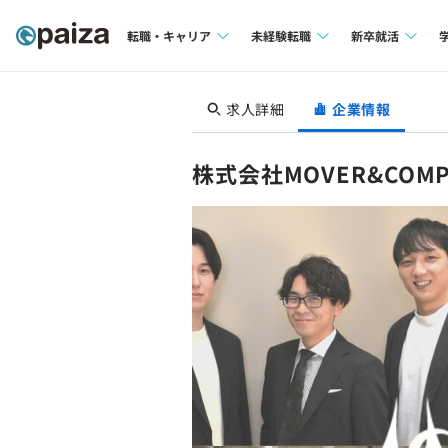
転職・キャリア
未経験転職
新卒就活
求人検索
求人検索
求人検索
求人詳細
企業情報
本選考
インタビュー
インタビュー
インターン
株式会社MOVER&COMP
転職成功ガイド
転職成功ガイド
新卒エージェ
転職エージェント
イベント・セ
インタビュー
就活成功ガイ