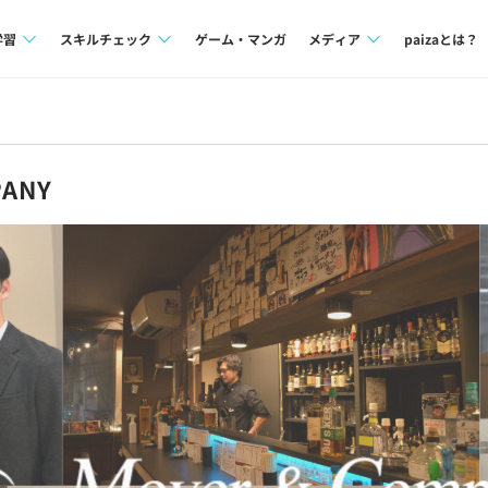
学習
スキルチェック
ゲーム・マンガ
メディア
paizaとは？
講座一覧
プログラミング言語
Tech Team Journal
問題集
SQL
paiza times
ANY
4択課題
評価結果一覧
note
ント
ナレッジ
再チャレンジ結果一覧
ミナー
リファレンス
プラン
ド
個人向けプラン
法人向けプラン
学校向けプラン