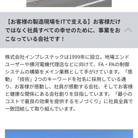
イベント・セミナー
paiza times
再チャレンジ結果一覧
リファレンス
インタビュー
【お客様の製造現場をITで支える】お客様だけ
note
ではなく社員すべての幸せのために、事業をお
就活成功ガイド
プラン
こなっている会社です！
個人向けプラン
株式会社インプレステックは1999年に設立。地場エンド
ユーザーや横河電機代理店などに向けて、FA・PAの制御
法人向けプラン
システムの構築をメイン業務として手がけています。「感
動」「技術」2つのキーワードを社名に採用している通
学校向けプラン
り、お客様が感動し、社員が感動する会社、そしてお客様
と健康な関係にある会社創りを目指しています。「最小の
契約内容・クーポン
コストで最良の効果を提供するモノづくり」に社員全員で
一致団結して取り組んでいます。