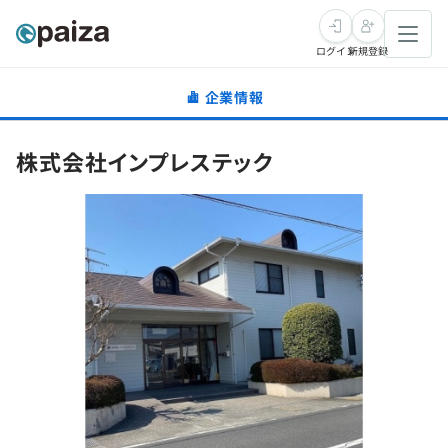
ログイン
新規登録
企業情報
転職・キャリア
株式会社インプレステック
未経験転職
求人検索
新卒就活
求人検索
インタビュー
学習
求人検索
インタビュー
転職成功ガイド
本選考
スキルチェック
講座一覧
転職成功ガイド
転職エージェント
ゲーム・マンガ
インターン
プログラミング言語
問題集
メディア
SQL
4択課題
新卒エージェント
paizaとは？
Tech Team Journal
評価結果一覧
ナレッジ