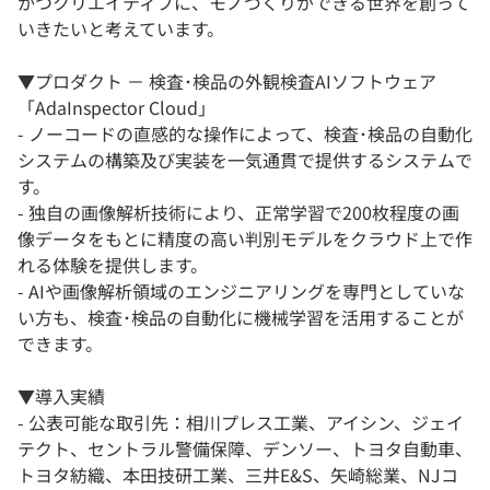
かつクリエイティブに、モノづくりができる世界を創って
いきたいと考えています。
▼プロダクト － 検査･検品の外観検査AIソフトウェア
「AdaInspector Cloud」
- ノーコードの直感的な操作によって、検査･検品の自動化
システムの構築及び実装を一気通貫で提供するシステムで
す。
- 独自の画像解析技術により、正常学習で200枚程度の画
像データをもとに精度の高い判別モデルをクラウド上で作
れる体験を提供します。
- AIや画像解析領域のエンジニアリングを専門としていな
い方も、検査･検品の自動化に機械学習を活用することが
できます。
▼導入実績
- 公表可能な取引先：相川プレス工業、アイシン、ジェイ
テクト、セントラル警備保障、デンソー、トヨタ自動車、
トヨタ紡織、本田技研工業、三井E&S、矢崎総業、NJコ