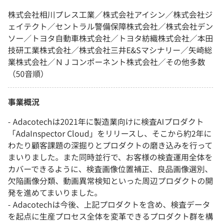
株式会社相川プレス工業／株式会社アイシン／株式会社ジ
ェイテクト／セントラル警備保障株式会社／株式会社デン
ソー／トヨタ自動車株式会社／トヨタ紡織株式会社／本田
技研工業株式会社／株式会社三井E&Sマシナリー／矢崎総
業株式会社／ＮＪコンポーネント株式会社／その他多数
（50音順）
事業概況
- Adacotechは2021年に製造業向けに検査AIプロダクト
「AdaInspector Cloud」をリリースし、そこから約2年に
わたり顧客課題の深掘りとプロダクトの磨き込みを行って
まいりました。また同時並行で、お客様の検査運用全体を
カバーできるように、検査画像位置補正、良品画像選別、
欠陥画像分類、動画異常検知といった周辺プロダクトの開
発を進めてまいりました。
- Adacotechは今後、上記プロダクトを含め、検査データ
を起点に生産プロセス全体を変革できるプロダクト群を構