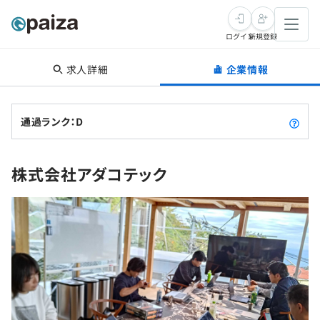
ログイン
新規登録
求人詳細
企業情報
転職・キャリア
未経験転職
求人検索
通過ランク：D
新卒就活
求人検索
インタビュー
株式会社アダコテック
学習
求人検索
インタビュー
転職成功ガイド
本選考
スキルチェック
講座一覧
転職成功ガイド
転職エージェント
ゲーム・マンガ
インターン
プログラミング言語
問題集
メディア
SQL
4択課題
新卒エージェント
paizaとは？
Tech Team Journal
評価結果一覧
ナレッジ