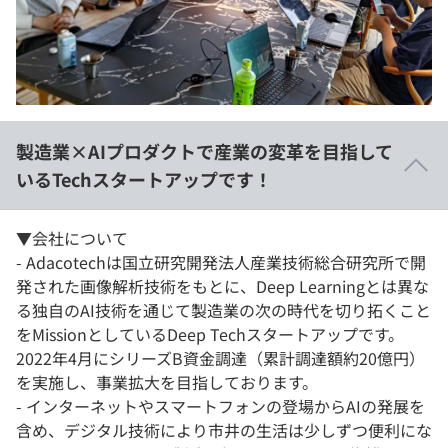
イベント・セミナー
paiza times
再チャレンジ結果一覧
リファレンス
インタビュー
note
就活成功ガイド
プラン
製造業×AIプロダクトで産業の変革を目指して
個人向けプラン
いるTechスタートアップです！
法人向けプラン
▼会社について
- Adacotechは国立研究開発法人産業技術総合研究所で開
学校向けプラン
発された画像解析技術をもとに、Deep Learningとは異な
る独自のAI技術を通じて製造業の次の時代を切り拓くこと
契約内容・クーポン
をMissionとしているDeep Techスタートアップです。
2022年4月にシリーズB資金調達（累計調達額約20億円）
を実施し、事業拡大を目指しております。
- インターネットやスマートフォンの登場からAIの発展を
含め、デジタル技術により市井の生活は少しずつ便利にな