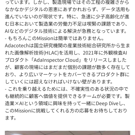
っています。しかし、製造現場ではその工程の複雑さから
なかなかデジタルの恩恵にあずかれおらず、データ活用も
進んでいないのが現状です。特に、急速に少子高齢化が進
む日本において製造業の労働力不足は喫緊の課題であり、
AIなどのデジタル技術による解決が急務となっています。
- もちろんこのMissionは簡単ではありません。
Adacotechは国立研究機関の産業技術総合研究所から生ま
れた画像解析技術(HLAC)を活用し、2021年に外観検査AI
プロダクト「AdaInspector Cloud」をリリースしました
が、顧客の現場にはまだまだ個別の課題が数多く存在して
おり、より広いマーケットをカバーできるプロダクト群に
していくには超えなければいけない壁があります。
- これを乗り越えるためには、不確実性のある状況の中で
も継続的に顧客へ価値を提供できるチームが必要です。製
造業×AIという領域に興味を持って一緒にDeep Diveし、
このMissionに挑戦してくれる方の応募をお待ちしており
ます。