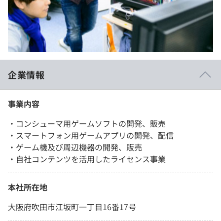
イベント・セミナー
paiza times
再チャレンジ結果一覧
リファレンス
インタビュー
note
就活成功ガイド
プラン
企業情報
個人向けプラン
事業内容
法人向けプラン
・コンシューマ用ゲームソフトの開発、販売
学校向けプラン
・スマートフォン用ゲームアプリの開発、配信
・ゲーム機及び周辺機器の開発、販売
契約内容・クーポン
・自社コンテンツを活用したライセンス事業
本社所在地
大阪府吹田市江坂町一丁目16番17号