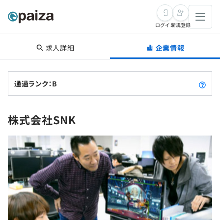
ログイン
新規登録
求人詳細
企業情報
転職・キャリア
未経験転職
求人検索
通過ランク：B
新卒就活
求人検索
インタビュー
株式会社SNK
学習
求人検索
インタビュー
転職成功ガイド
本選考
スキルチェック
講座一覧
転職成功ガイド
転職エージェント
ゲーム・マンガ
インターン
プログラミング言語
問題集
メディア
SQL
4択課題
新卒エージェント
paizaとは？
Tech Team Journal
評価結果一覧
ナレッジ