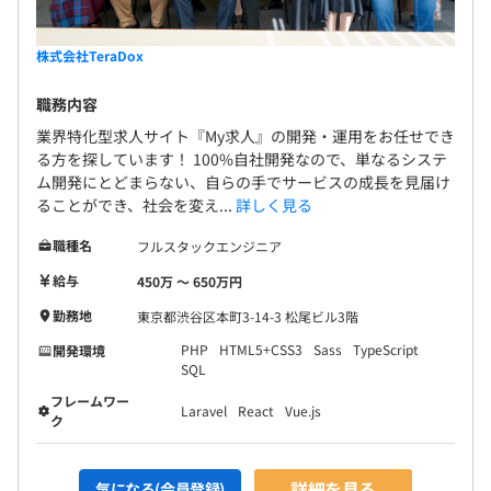
株式会社TeraDox
職務内容
業界特化型求人サイト『My求人』の開発・運用をお任せでき
る方を探しています！ 100%自社開発なので、単なるシステ
ム開発にとどまらない、自らの手でサービスの成長を見届け
ることができ、社会を変え...
詳しく見る
職種名
フルスタックエンジニア
給与
450万 〜 650万円
勤務地
東京都渋谷区本町3-14-3 松尾ビル3階
PHP
HTML5+CSS3
Sass
TypeScript
開発環境
SQL
フレームワー
Laravel
React
Vue.js
ク
詳細を見る
気になる(会員登録)