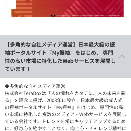
イベント・セミナー
paiza times
再チャレンジ結果一覧
リファレンス
インタビュー
note
就活成功ガイド
プラン
【多角的な自社メディア運営】日本最大級の振
個人向けプラン
袖ポータルサイト『My振袖』をはじめ、 専門
性の高い市場に特化したWebサービスを展開し
法人向けプラン
ています！
学校向けプラン
◆多角的な自社メディア運営
契約内容・クーポン
株式会社TeraDoxは「人の憧れをカタチに、人の未来を彩
る」を理念に掲げ、2008年に設立。日本最大級の成人式
の振袖ポータルサイト『My振袖』をはじめ、専門性の高
い市場に特化した複数のメディア・Webサービスを展開し
ている会社です。トレンドを常にキャッチアップするため
に、好奇心を絶やすことなく、向上心・チャレンジ精神に