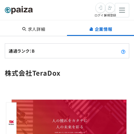
ログイン
新規登録
求人詳細
企業情報
転職・キャリア
未経験転職
求人検索
通過ランク：B
新卒就活
求人検索
インタビュー
株式会社TeraDox
学習
求人検索
インタビュー
転職成功ガイド
本選考
スキルチェック
講座一覧
転職成功ガイド
転職エージェント
ゲーム・マンガ
インターン
プログラミング言語
問題集
メディア
SQL
4択課題
新卒エージェント
paizaとは？
Tech Team Journal
評価結果一覧
ナレッジ