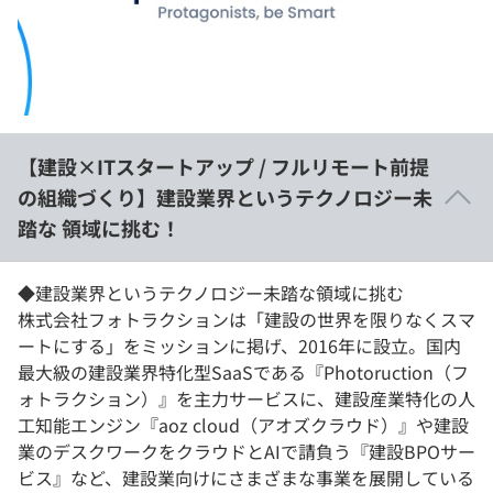
イベント・セミナー
paiza times
再チャレンジ結果一覧
リファレンス
インタビュー
note
就活成功ガイド
プラン
【建設×ITスタートアップ / フルリモート前提
個人向けプラン
の組織づくり】建設業界というテクノロジー未
踏な 領域に挑む！
法人向けプラン
学校向けプラン
◆建設業界というテクノロジー未踏な領域に挑む
株式会社フォトラクションは「建設の世界を限りなくスマ
ートにする」をミッションに掲げ、2016年に設立。国内
契約内容・クーポン
最大級の建設業界特化型SaaSである『Photoruction（フ
ォトラクション）』を主力サービスに、建設産業特化の人
工知能エンジン『aoz cloud（アオズクラウド）』や建設
業のデスクワークをクラウドとAIで請負う『建設BPOサー
ビス』など、建設業向けにさまざまな事業を展開している