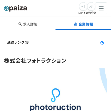
ログイン
新規登録
求人詳細
企業情報
転職・キャリア
未経験転職
求人検索
通過ランク：B
新卒就活
求人検索
インタビュー
株式会社フォトラクション
学習
求人検索
インタビュー
転職成功ガイド
本選考
スキルチェック
講座一覧
転職成功ガイド
転職エージェント
ゲーム・マンガ
インターン
プログラミング言語
問題集
メディア
SQL
4択課題
新卒エージェント
paizaとは？
Tech Team Journal
評価結果一覧
ナレッジ