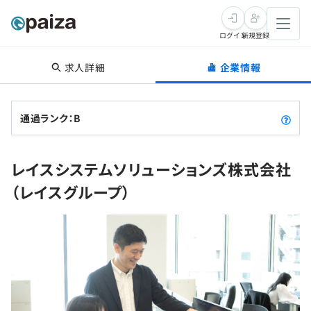
ログイン
新規登録
求人詳細
企業情報
転職・キャリア
未経験転職
求人検索
通過ランク：B
新卒就活
求人検索
インタビュー
レイスシステムソリューションズ株式会社
学習
求人検索
インタビュー
転職成功ガイド
（レイスグループ）
本選考
スキルチェック
講座一覧
転職成功ガイド
転職エージェント
ゲーム・マンガ
インターン
プログラミング言語
問題集
メディア
SQL
4択課題
新卒エージェント
paizaとは？
Tech Team Journal
評価結果一覧
ナレッジ