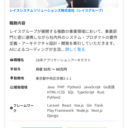
レイスシステムソリューションズ株式会社（レイスグループ）
職務内容
レイスグループが展開する複数の事業領域において、事業部
門と密に連携しながら社内外のシステム・プロダクトの要件
定義・アーキテクチャ設計・開発を牽引していただきます。
AIによるコーディングが主流...
詳しく見る
職種名
28卒アプリケーションアーキテクト
給与
月収 50万 〜 60万円
勤務地
東京都中央区京橋3-1-1
Java
PHP
Python3
JavaScript
Go言語
開発環境
HTML+CSS
SQL
TypeScript
Rust
Python2
Laravel
React
Vue.js
Gin
Flask
フレームワー
Play Framework
Node.js
Next.js
ク
Django