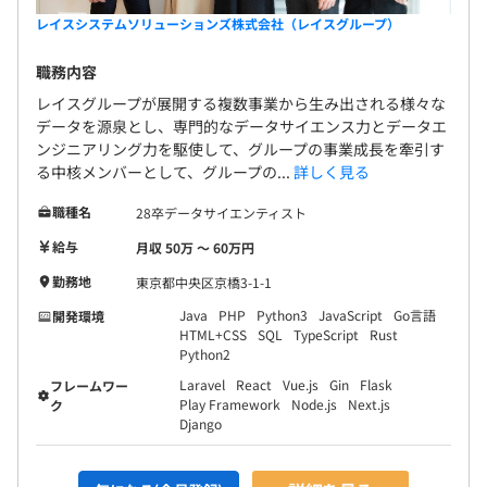
レイスシステムソリューションズ株式会社（レイスグループ）
職務内容
レイスグループが展開する複数事業から生み出される様々な
データを源泉とし、専門的なデータサイエンス力とデータエ
ンジニアリング力を駆使して、グループの事業成長を牽引す
る中核メンバーとして、グループの...
詳しく見る
職種名
28卒データサイエンティスト
給与
月収 50万 〜 60万円
勤務地
東京都中央区京橋3-1-1
Java
PHP
Python3
JavaScript
Go言語
開発環境
HTML+CSS
SQL
TypeScript
Rust
Python2
Laravel
React
Vue.js
Gin
Flask
フレームワー
Play Framework
Node.js
Next.js
ク
Django