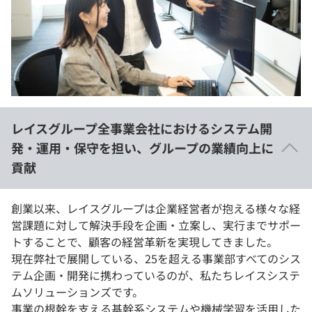
イベント・セミナー
paiza times
再チャレンジ結果一覧
リファレンス
インタビュー
note
就活成功ガイド
プラン
個人向けプラン
レイスグループ全事業会社におけるシステム開
発・運用・保守を担い、グループの業績向上に
法人向けプラン
貢献
学校向けプラン
創業以来、レイスグループは企業経営者が抱える様々な経
契約内容・クーポン
営課題に対して解決手段を企画・立案し、実行までサポー
トすることで、顧客の経営革新を実現してきました。
現在弊社で展開している、25を超える事業部すべてのシス
テム企画・開発に携わっているのが、私たちレイスシステ
ムソリューションズです。
事業の根幹を支える基幹系システムや機械学習を活用した