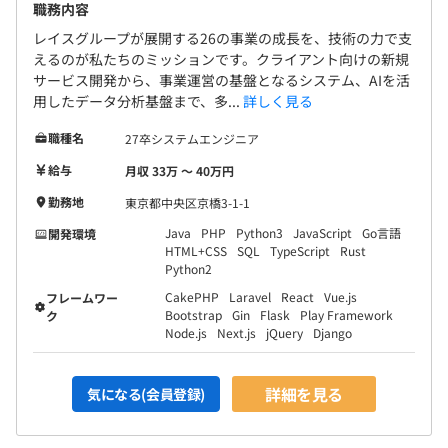
職務内容
レイスグループが展開する26の事業の成長を、技術の力で支
えるのが私たちのミッションです。クライアント向けの新規
サービス開発から、事業運営の基盤となるシステム、AIを活
用したデータ分析基盤まで、多...
詳しく見る
職種名
27卒システムエンジニア
給与
月収 33万 〜 40万円
勤務地
東京都中央区京橋3-1-1
Java
PHP
Python3
JavaScript
Go言語
開発環境
HTML+CSS
SQL
TypeScript
Rust
Python2
CakePHP
Laravel
React
Vue.js
フレームワー
Bootstrap
Gin
Flask
Play Framework
ク
Node.js
Next.js
jQuery
Django
詳細を見る
気になる(会員登録)