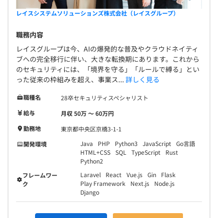
レイスシステムソリューションズ株式会社（レイスグループ）
職務内容
レイスグループは今、AIの爆発的な普及やクラウドネイティ
ブへの完全移行に伴い、大きな転換期にあります。これから
のセキュリティには、「境界を守る」「ルールで縛る」とい
った従来の枠組みを超え、事業ス...
詳しく見る
職種名
28卒セキュリティスペシャリスト
給与
月収 50万 〜 60万円
勤務地
東京都中央区京橋3-1-1
Java
PHP
Python3
JavaScript
Go言語
開発環境
HTML+CSS
SQL
TypeScript
Rust
Python2
Laravel
React
Vue.js
Gin
Flask
フレームワー
Play Framework
Next.js
Node.js
ク
Django