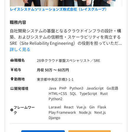
レイスシステムソリューションズ株式会社（レイスグループ）
職務内容
自社開発システムの基盤となるクラウドインフラの設計・構
築、およびシステムの信頼性・スケーラビリティを両立する
SRE（Site Reliability Engineering）の役割を担っていただ...
詳しく見る
職種名
28卒クラウド基盤スペシャリスト／SRE
給与
月収 50万 〜 60万円
勤務地
東京都中央区京橋3-1-1
Java
PHP
Python3
JavaScript
Go言語
開発環境
HTML+CSS
SQL
TypeScript
Rust
Python2
Laravel
React
Vue.js
Gin
Flask
フレームワー
Play Framework
Node.js
Next.js
ク
Django