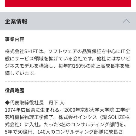
イベント・セミナー
paiza times
再チャレンジ結果一覧
リファレンス
インタビュー
企業情報
note
就活成功ガイド
プラン
事業内容
個人向けプラン
株式会社SHIFTは、ソフトウェアの品質保証を中心にIT全
般にサービス領域を拡げている会社です。他社にはないビ
法人向けプラン
ジネスモデルを構築し、毎年約150％の売上高成長率を継
続しています。
学校向けプラン
役員略歴
契約内容・クーポン
◆代表取締役社長 丹下 大
1974年広島県に生まれる。2000年京都大学大学院 工学研
究科機械物理工学修了。株式会社インクス（現 SOLIZE株
式会社）に入社。たった3名のコンサルティング部門を、
5年で50億円、140人のコンサルティング部隊に成長さ