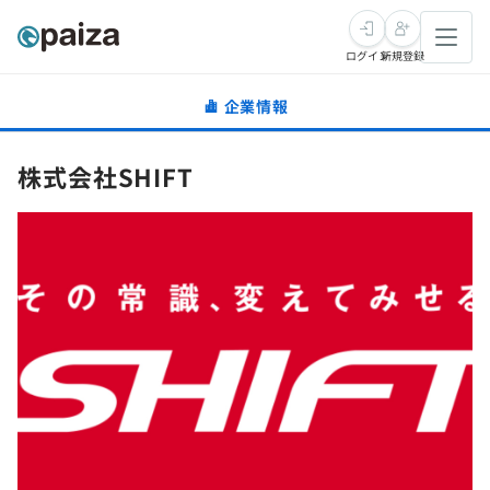
ログイン
新規登録
企業情報
転職・キャリア
株式会社SHIFT
未経験転職
求人検索
新卒就活
求人検索
インタビュー
学習
求人検索
インタビュー
転職成功ガイド
本選考
スキルチェック
講座一覧
転職成功ガイド
転職エージェント
ゲーム・マンガ
インターン
プログラミング言語
問題集
メディア
SQL
4択課題
新卒エージェント
paizaとは？
Tech Team Journal
評価結果一覧
ナレッジ