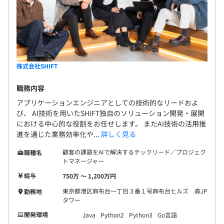
株式会社SHIFT
職務内容
アプリケーションエンジニアとしての技術的なリードおよ
び、 AI技術を用いたSHIFT独自のソリューション開発・展開
における中心的な役割をお任せします。 またAI技術の活用推
進を通じた業務効率化や...
詳しく見る
顧客の課題をAIで解決するテックリード／プロジェク
職種名
トマネージャー
給与
750万 〜 1,200万円
東京都港区麻布台一丁目３番１号麻布台ヒルズ 森JP
勤務地
タワー
開発環境
Java
Python2
Python3
Go言語