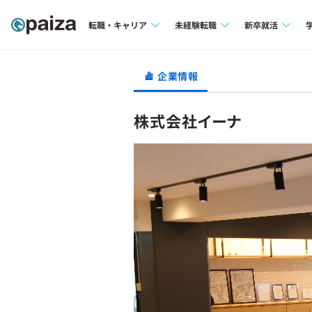
転職・キャリア
未経験転職
新卒就活
求人検索
求人検索
求人検索
企業情報
本選考
インタビュー
インタビュー
インターン
株式会社イーナ
転職成功ガイド
転職成功ガイド
新卒エージェ
転職エージェント
イベント・セ
インタビュー
就活成功ガイ