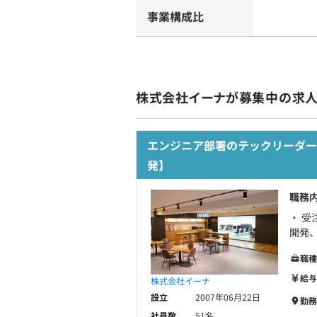
事業構成比
株式会社イーナが募集中の求
エンジニア部署のテックリーダー
発】
職務
・ 受
開発
職種
給与
株式会社イーナ
設立
2007年06月22日
勤務
社員数
51名