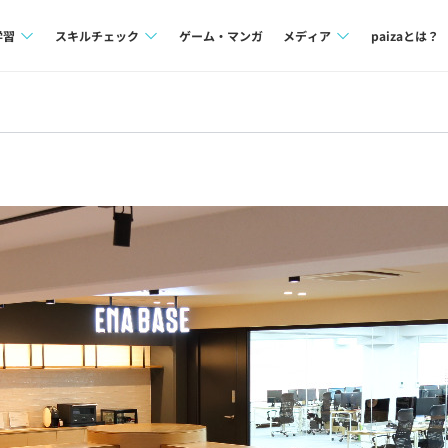
学習
スキルチェック
ゲーム・マンガ
メディア
paizaとは？
講座一覧
プログラミング言語
Tech Team Journal
問題集
SQL
paiza times
4択課題
評価結果一覧
note
ント
ナレッジ
再チャレンジ結果一覧
ミナー
リファレンス
プラン
ド
個人向けプラン
法人向けプラン
学校向けプラン