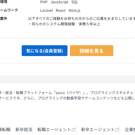
環境
PHP
JavaScript
SQL
ームワーク
Laravel
React
Next.js
要件
以下すべてのご経験をお持ちの方からのご応募をおまちしていま
・何らかのシステム開発経験 実務５年以上
詳細を見る
気になる(会員登録)
修・就活・転職プラットフォーム「paiza（パイザ）」。プログラミングスキルチ
サービスです。さらに、プログラミングの動画学習やゲームコンテンツなども公開
験転職
新卒就活
転職エージェント
新卒エージェント
企業