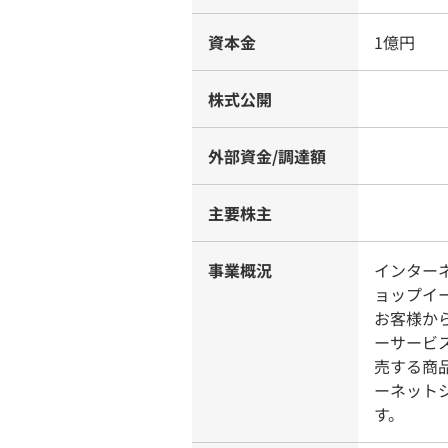
資本金
1億円
株式公開
外部資金/調達額
主要株主
事業概況
インター
ョップイ
お客様か
ーサービ
売する商
ーネット
す。