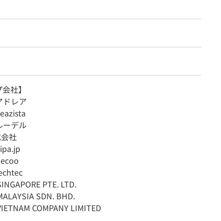
プ会社】
アドレア
zista
ルーデル
式会社
a.jp
ecoo
chtec
INGAPORE PTE. LTD.
ALAYSIA SDN. BHD.
VIETNAM COMPANY LIMITED