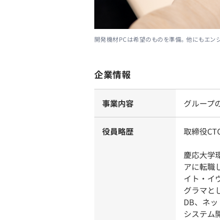
開発機材PCは希望のものを準備。 他にもエン
企業情報
事業内容
グループ
役員略歴
取締役CT
慶応大学
アに転職し
イト・イ
グラマと
DB、ネッ
システム