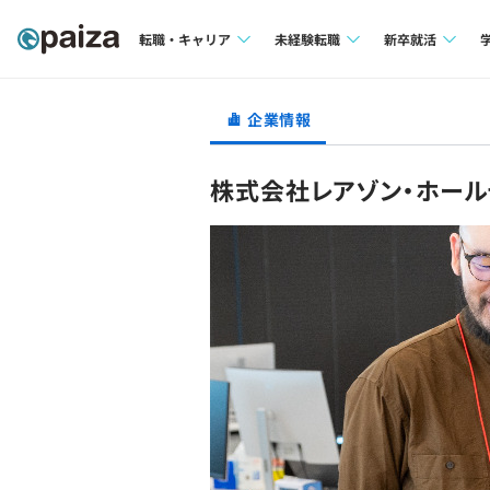
転職・キャリア
未経験転職
新卒就活
求人検索
求人検索
求人検索
企業情報
本選考
インタビュー
インタビュー
インターン
株式会社レアゾン・ホール
転職成功ガイド
転職成功ガイド
新卒エージェ
転職エージェント
イベント・セ
インタビュー
就活成功ガイ