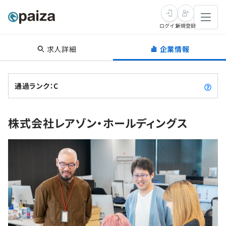
ログイン
新規登録
求人詳細
企業情報
転職・キャリア
未経験転職
求人検索
通過ランク：C
新卒就活
求人検索
インタビュー
株式会社レアゾン・ホールディングス
学習
求人検索
インタビュー
転職成功ガイド
本選考
スキルチェック
講座一覧
転職成功ガイド
転職エージェント
ゲーム・マンガ
インターン
プログラミング言語
問題集
メディア
SQL
4択課題
新卒エージェント
paizaとは？
Tech Team Journal
評価結果一覧
ナレッジ