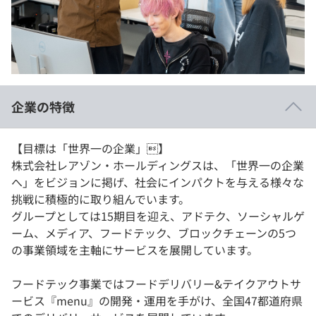
イベント・セミナー
paiza times
再チャレンジ結果一覧
リファレンス
インタビュー
note
就活成功ガイド
プラン
企業の特徴
個人向けプラン
【目標は「世界一の企業」】
法人向けプラン
株式会社レアゾン・ホールディングスは、「世界一の企業
へ」をビジョンに掲げ、社会にインパクトを与える様々な
学校向けプラン
挑戦に積極的に取り組んでいます。
グループとしては15期目を迎え、アドテク、ソーシャルゲ
契約内容・クーポン
ーム、メディア、フードテック、ブロックチェーンの5つ
の事業領域を主軸にサービスを展開しています。
フードテック事業ではフードデリバリー&テイクアウトサ
ービス『menu』の開発・運用を手がけ、全国47都道府県