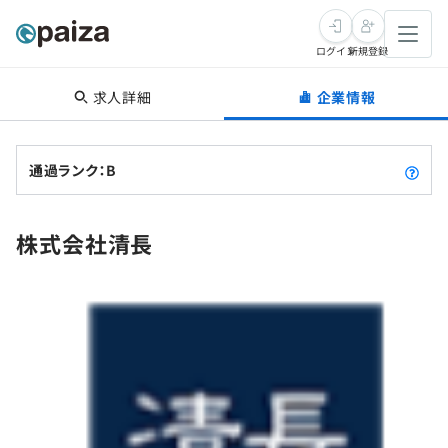
ログイン
新規登録
求人詳細
企業情報
転職・キャリア
未経験転職
求人検索
通過ランク：B
新卒就活
求人検索
インタビュー
株式会社清長
学習
求人検索
インタビュー
転職成功ガイド
本選考
スキルチェック
講座一覧
転職成功ガイド
転職エージェント
ゲーム・マンガ
インターン
プログラミング言語
問題集
メディア
SQL
4択課題
新卒エージェント
paizaとは？
Tech Team Journal
評価結果一覧
ナレッジ