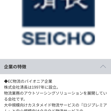
イベント・セミナー
paiza times
再チャレンジ結果一覧
リファレンス
インタビュー
note
就活成功ガイド
プラン
個人向けプラン
法人向けプラン
学校向けプラン
企業の特徴
契約内容・クーポン
◆EC物流のパイオニア企業
株式会社清長は1997年に設立。
物流業務のアウトソーシングソリューションを展開してい
る会社です。
大中規模向けカスタメイド物流サービスの『ロジプレミア
ム』と中小規模向けクラウド物流サービスの